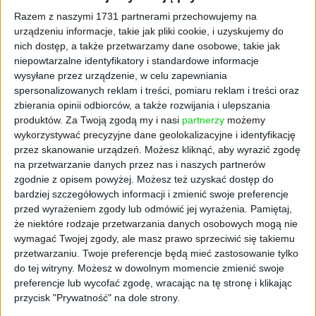
Razem z naszymi 1731 partnerami przechowujemy na
urządzeniu informacje, takie jak pliki cookie, i uzyskujemy do
nich dostęp, a także przetwarzamy dane osobowe, takie jak
niepowtarzalne identyfikatory i standardowe informacje
wysyłane przez urządzenie, w celu zapewniania
spersonalizowanych reklam i treści, pomiaru reklam i treści oraz
zbierania opinii odbiorców, a także rozwijania i ulepszania
produktów.
Za Twoją zgodą my i nasi
partnerzy
możemy
wykorzystywać precyzyjne dane geolokalizacyjne i identyfikację
przez skanowanie urządzeń. Możesz kliknąć, aby wyrazić zgodę
AKTUALNOŚCI
na przetwarzanie danych przez nas i naszych partnerów
Frankowicze nie odpuszczają.
zgodnie z opisem powyżej. Możesz też uzyskać dostęp do
bardziej szczegółowych informacji i zmienić swoje preferencje
Spełnia się czarny scenariusz
przed wyrażeniem zgody lub odmówić jej wyrażenia.
Pamiętaj,
banków
że niektóre rodzaje przetwarzania danych osobowych mogą nie
wymagać Twojej zgody, ale masz prawo sprzeciwić się takiemu
Adrian Goska
06.12.2023
przetwarzaniu. Twoje preferencje będą mieć zastosowanie tylko
do tej witryny. Możesz w dowolnym momencie zmienić swoje
preferencje lub wycofać zgodę, wracając na tę stronę i klikając
przycisk "Prywatność" na dole strony.