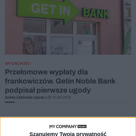
AKTUALNOŚCI
Przełomowe wypłaty dla
frankowiczów. Getin Noble Bank
podpisał pierwsze ugody
Aneta Zabłocka (oprac.)
10.04.2025
Szanujemy Twoją prywatność