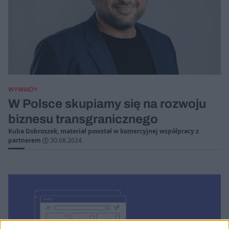
WYWIADY
W Polsce skupiamy się na rozwoju
biznesu transgranicznego
Kuba Dobroszek, materiał powstał w komercyjnej współpracy z
partnerem
30.08.2024