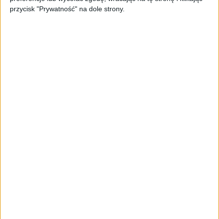
przycisk "Prywatność" na dole strony.
OPINIE
Wirtualna rzeczywistość, machine
learning czy sztuczna inteligencja.
Nowa recepta na sukces [TYLKO U
NAS]
Efi Dahan, dyrektor zarządzający PayPal na Europę Środkowo-
Wschodnią, Rosję i Izrael
30.04.2021