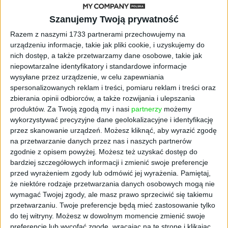
Szanujemy Twoją prywatność
Razem z naszymi 1733 partnerami przechowujemy na
urządzeniu informacje, takie jak pliki cookie, i uzyskujemy do
nich dostęp, a także przetwarzamy dane osobowe, takie jak
niepowtarzalne identyfikatory i standardowe informacje
wysyłane przez urządzenie, w celu zapewniania
spersonalizowanych reklam i treści, pomiaru reklam i treści oraz
TYLKO U NAS
zbierania opinii odbiorców, a także rozwijania i ulepszania
Efi Dahan, PayPal: Jak utrzymać
produktów.
Za Twoją zgodą my i nasi
partnerzy
możemy
wykorzystywać precyzyjne dane geolokalizacyjne i identyfikację
klientów pozyskanych w procesie
przez skanowanie urządzeń. Możesz kliknąć, aby wyrazić zgodę
międzynarodowej ekspansji
na przetwarzanie danych przez nas i naszych partnerów
Igor Blukowski (oprac.)
28.12.2023
zgodnie z opisem powyżej. Możesz też uzyskać dostęp do
bardziej szczegółowych informacji i zmienić swoje preferencje
przed wyrażeniem zgody lub odmówić jej wyrażenia.
Pamiętaj,
że niektóre rodzaje przetwarzania danych osobowych mogą nie
wymagać Twojej zgody, ale masz prawo sprzeciwić się takiemu
przetwarzaniu. Twoje preferencje będą mieć zastosowanie tylko
do tej witryny. Możesz w dowolnym momencie zmienić swoje
preferencje lub wycofać zgodę, wracając na tę stronę i klikając