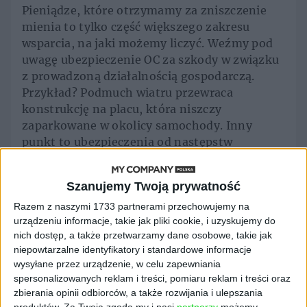
Pieniądze, które otrzymamy za zniszczenie
mienia to tylko część większego zakresu
wsparcia, na jaki możemy liczyć. Weźmy pod
uwagę ubezpieczenie OC za szkody w związku
z prowadzoną działalnością gospodarczą.
Przykład? Podmuch wiatru przewraca
konstrukcję na placu, która niszczy
zaparkowane w okolicy samochody. Inny
punkt to ubezpieczenia od następstw
nieszczęśliwych wypadków (np. w kontekście
pracowników). Dziś przedsiębiorca powinien
Szanujemy Twoją prywatność
także zadbać o szeroki pakiet usług
assistance. W kryzysowej sytuacji, zamiast
Razem z naszymi 1733 partnerami przechowujemy na
urządzeniu informacje, takie jak pliki cookie, i uzyskujemy do
myśleć o tym, kto może nam pomóc,
nich dostęp, a także przetwarzamy dane osobowe, takie jak
wystarczy wykonać jeden telefon – do
niepowtarzalne identyfikatory i standardowe informacje
ubezpieczyciela.
wysyłane przez urządzenie, w celu zapewniania
spersonalizowanych reklam i treści, pomiaru reklam i treści oraz
Przedstawiciele Warty zwracają także uwagę
zbierania opinii odbiorców, a także rozwijania i ulepszania
na specjalną ofertę na warunkach