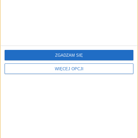
umowy i nikt nim nie
poziomie. BitterSweet
zarządza
Festival wzmacnia skład 8
nazwiskami!
ZGADZAM SIĘ
Fundusz Expeditions
Nirby po Huawei Startup
WIĘCEJ OPCJI
przeznaczy prawie 200
Challenge. „Chcemy
mln euro na inwestycje w
przyspieszyć realne
startupy obronne
wdrożenia w dużych
gospodarstwach”