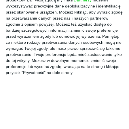
produktów.
Za Twoją zgodą my i nasi
partnerzy
możemy
Smartbiznes, w której znaleźć można katalog
wykorzystywać precyzyjne dane geolokalizacyjne i identyfikację
specjalistycznych ubezpieczeń z różnorakich
przez skanowanie urządzeń. Możesz kliknąć, aby wyrazić zgodę
branż, takich jak ubezpieczenie foodtrucka,
na przetwarzanie danych przez nas i naszych partnerów
zgodnie z opisem powyżej. Możesz też uzyskać dostęp do
myjni samoobsługowej, ubezpieczenie dla
bardziej szczegółowych informacji i zmienić swoje preferencje
stażystów w zakresie szkód wyrządzonych
przed wyrażeniem zgody lub odmówić jej wyrażenia.
Pamiętaj,
pracodawcy czy ubezpieczenie pracowników
że niektóre rodzaje przetwarzania danych osobowych mogą nie
oświaty, zawierające w zależności od pakietu
wymagać Twojej zgody, ale masz prawo sprzeciwić się takiemu
również ubezpieczenie mienia,
przetwarzaniu. Twoje preferencje będą mieć zastosowanie tylko
odpowiedzialności cywilnej czy NNW.
do tej witryny. Możesz w dowolnym momencie zmienić swoje
preferencje lub wycofać zgodę, wracając na tę stronę i klikając
Dlaczego warto zainteresować się ofertą? Bo
przycisk "Prywatność" na dole strony.
składki za ubezpieczenie przedsiębiorstw
zaczynają się już od kilkuset złotych, a
obejmują zakresem wszystkie z powyższych
ubezpieczeń. Dodatkowo w ramach
bezpłatnych pakietów korzyści zakres
ochrony rozszerza się m.in. o szkody powstałe
podczas drobnych prac remontowo-
budowlanych (Pakiet Korzyści Mienie) czy w