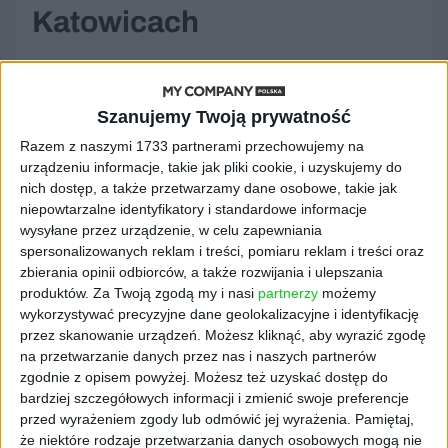
Katowicach
„Nowy ekran w Galerii Katowickiej służy nie
tylko jako medium reklamowe, ale także jako
Szanujemy Twoją prywatność
narzędzie do przekazywania ważnych
informacji, wspierając tym samym codzienne
Razem z naszymi 1733 partnerami przechowujemy na
urządzeniu informacje, takie jak pliki cookie, i uzyskujemy do
życie lokalnej społeczności. To przestrzeń,
nich dostęp, a także przetwarzamy dane osobowe, takie jak
którą aktywizujemy, przyciągając zarówno
niepowtarzalne identyfikatory i standardowe informacje
mieszkańców, jak i turystów. Poprzez
wysyłane przez urządzenie, w celu zapewniania
skupienie dwóch ekranów w jednym miejscu,
spersonalizowanych reklam i treści, pomiaru reklam i treści oraz
tworzymy punkt, który przyciąga uwagę i
zbierania opinii odbiorców, a także rozwijania i ulepszania
zapewnia maksymalną widoczność.
produktów.
Za Twoją zgodą my i nasi
partnerzy
możemy
Nowoczesna technologia przyczynia się do
wykorzystywać precyzyjne dane geolokalizacyjne i identyfikację
przez skanowanie urządzeń. Możesz kliknąć, aby wyrazić zgodę
pozytywnej transformacji tego obszaru,
na przetwarzanie danych przez nas i naszych partnerów
czyniąc go punktem, wokół którego
zgodnie z opisem powyżej. Możesz też uzyskać dostęp do
koncentruje się miejska dynamika i interakcja
bardziej szczegółowych informacji i zmienić swoje preferencje
społeczna" – mówi Agnieszka Godlewska,
przed wyrażeniem zgody lub odmówić jej wyrażenia.
Pamiętaj,
Prezes Digital Network. – „Uruchomienie
że niektóre rodzaje przetwarzania danych osobowych mogą nie