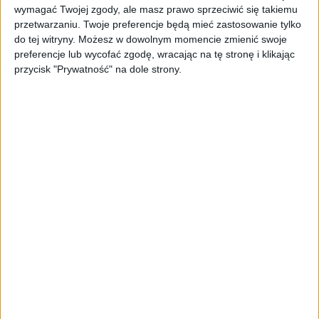
ekranu w Galerii Katowickiej to znaczący krok
wymagać Twojej zgody, ale masz prawo sprzeciwić się takiemu
dla Screen Network, ale także impuls dla
przetwarzaniu. Twoje preferencje będą mieć zastosowanie tylko
do tej witryny. Możesz w dowolnym momencie zmienić swoje
lokalnego rynku reklamowego. Nasze ekrany
preferencje lub wycofać zgodę, wracając na tę stronę i klikając
są nie tylko narzędziem reklamowym i
przycisk "Prywatność" na dole strony.
platformą do komunikacji z mieszkańcami,
ale stają się integralną częścią
urbanistycznego krajobrazu miasta, podobnie
jak słynne Times Square w Nowym Jorku".
Ekran charakteryzuje się wysoką
rozdzielczością (pixel 10,4 mm – 9216
pixeli/m2), kontrastem i doskonałymi kątami
widzenia, które gwarantują najwyższą jakość
wyświetlanego obrazu. Ponadprzeciętna
jasność (8000 cd m2) gwarantuje doskonałą
widoczność wyświetlanych treści nawet w
słoneczne dni.
„Kabinety ekranu były „szyte na miarę”.