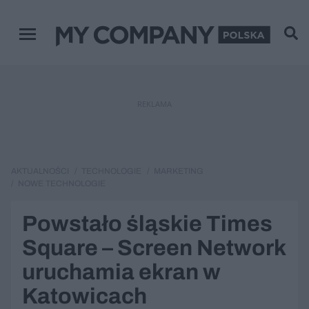
Menu główne
REKLAMA
AKTUALNOŚCI
TECHNOLOGIE
MARKETING
NOWE TECHNOLOGIE
Powstało śląskie Times
Square – Screen Network
uruchamia ekran w
Katowicach