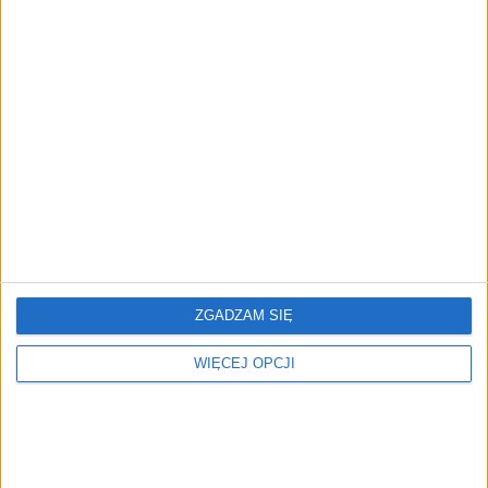
REKLAMA
ZOBACZ RÓWNIEŻ
ZGADZAM SIĘ
WIĘCEJ OPCJI
Dlaczego warto wspierać
Kampania Re:Generacja:
sport? Poznajcie
Zobacz przyszłość, zanim
członków klubu
będzie za późno
biznesowego
koszykarskiej Legii