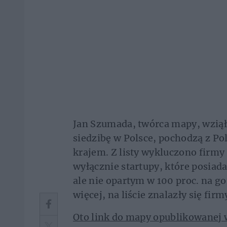
Jan Szumada, twórca mapy, wziął 
siedzibę w Polsce, pochodzą z Po
krajem. Z listy wykluczono firmy
wyłącznie startupy, które posia
ale nie opartym w 100 proc. na g
więcej, na liście znalazły się fir
Oto link do mapy opublikowanej 