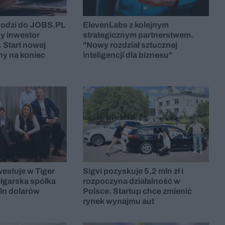
odzi do JOBS.PL
ElevenLabs z kolejnym
ny inwestor
strategicznym partnerstwem.
 Start nowej
"Nowy rozdział sztucznej
ny na koniec
inteligencji dla biznesu"
estuje w Tiger
Sigvi pozyskuje 5,2 mln zł i
łgarska spółka
rozpoczyna działalność w
ln dolarów
Polsce. Startup chce zmienić
rynek wynajmu aut