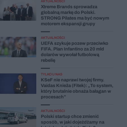
AKTUALNOŚCI
Xtreme Brands sprowadza
globalną markę do Polski.
STRONG Pilates ma być nowym
motorem ekspansji grupy
AKTUALNOŚCI
UEFA szykuje pozew przeciwko
FIFA. Plan Infantino za 20 mld
dolarów wywołał futbolową
rebelię
TYLKO U NAS
KSeF nie naprawi twojej firmy.
Vaidas Knieža (Fitek): „To system,
który brutalnie obnaża bałagan w
procesach”
AKTUALNOŚCI
Polski startup chce zmienić
sposób, w jaki dojeżdżamy na