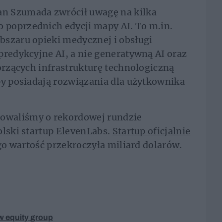
n Szumada zwrócił uwagę na kilka
poprzednich edycji mapy AI. To m.in.
bszaru opieki medycznej i obsługi
predykcyjne AI, a nie generatywną AI oraz
worzących infrastrukturę technologiczną
py posiadają rozwiązania dla użytkownika
owaliśmy o rekordowej rundzie
olski startup ElevenLabs.
Startup oficjalnie
ego wartość przekroczyła miliard dolarów.
 equity group