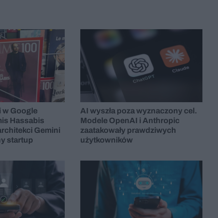
i w Google
AI wyszła poza wyznaczony cel.
is Hassabis
Modele OpenAI i Anthropic
architekci Gemini
zaatakowały prawdziwych
y startup
użytkowników