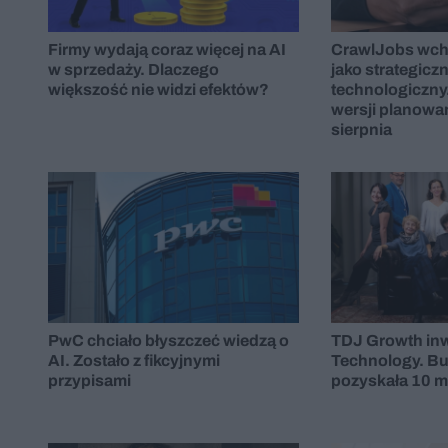
Firmy wydają coraz więcej na AI
CrawlJobs wch
w sprzedaży. Dlaczego
jako strategicz
większość nie widzi efektów?
technologiczny.
wersji planowa
sierpnia
PwC chciało błyszczeć wiedzą o
TDJ Growth inw
AI. Zostało z fikcyjnymi
Technology. Bu
przypisami
pozyskała 10 m