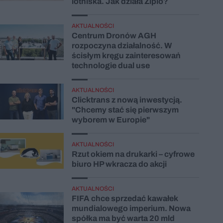
lotniska. Jak działa Ziplo?
AKTUALNOŚCI
Centrum Dronów AGH
rozpoczyna działalność. W
ścisłym kręgu zainteresowań
technologie dual use
AKTUALNOŚCI
Clicktrans z nową inwestycją.
"Chcemy stać się pierwszym
wyborem w Europie"
AKTUALNOŚCI
Rzut okiem na drukarki – cyfrowe
biuro HP wkracza do akcji
AKTUALNOŚCI
FIFA chce sprzedać kawałek
mundialowego imperium. Nowa
spółka ma być warta 20 mld