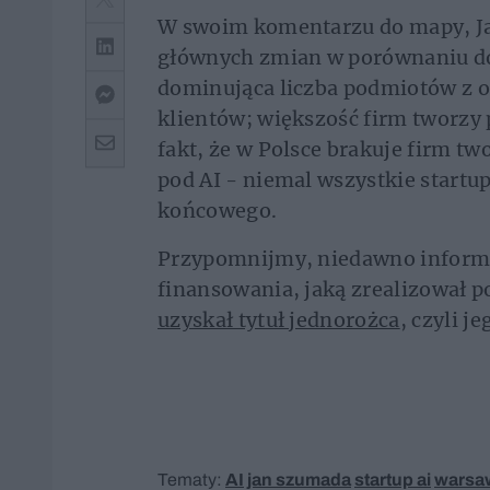
W swoim komentarzu do mapy, Ja
głównych zmian w porównaniu do 
dominująca liczba podmiotów z o
klientów; większość firm tworzy 
fakt, że w Polsce brakuje firm t
pod AI - niemal wszystkie startu
końcowego.
Przypomnijmy, niedawno inform
finansowania, jaką zrealizował p
uzyskał tytuł jednorożca
, czyli j
Tematy:
AI
jan szumada
startup ai
warsaw