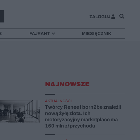
ZALOGUJ
E
FAJRANT
MIESIĘCZNIK
NAJNOWSZE
AKTUALNOŚCI
Twórcy Renee i born2be znaleźli
nową żyłę złota. Ich
motoryzacyjny marketplace ma
160 mln zł przychodu