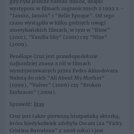
gdy była jeszcze bardzo młoda, dzięki
występom w filmach zagranicznych z 1992 r. -
"Jamón, Jamón" i "Belle Epoque". Od tego
czasu wystąpiła w kilku godnych uwagi
amerykańskich filmach, w tym w "Blow"
(2001), "Vanilla Sky" (2001) czy "Nine"
(2009).
Penélope Cruz jest prawdopodobnie
najbardziej znana z ról w filmach
wyreżyserowanych przez Pedro Almodovara.
Należą do nich "All About My Mother"
(1999), "Volver" (2006) czy "Broken
Embraces" (2009).
Sprawdź:
Etsy
Cruz jest także pierwszą hiszpańską aktorką,
która kiedykolwiek zdobyła Oscara (za "Vicky
Cristina Barcelona" z 2008 roku) i jest