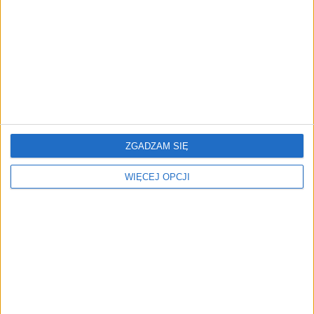
ZOBACZ RÓWNIEŻ
ZGADZAM SIĘ
WIĘCEJ OPCJI
Gwiazdy i biznes
[FELIETON]
NAJNOWSZE