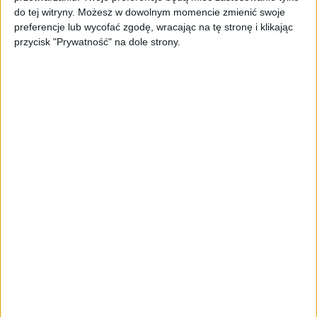
do tej witryny. Możesz w dowolnym momencie zmienić swoje
preferencje lub wycofać zgodę, wracając na tę stronę i klikając
przycisk "Prywatność" na dole strony.
Penélope Cruz urodziła się 28 kwietnia 1974 r.
w Alcobendas w Madrycie, w Hiszpanii. Jej
matka Encarna pracowała jako fryzjerka, a
ojciec Eduardo (zmarł w 2015 roku) był
mechanikiem. Penélope ma dwoje młodszego