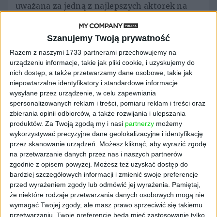
uważana za jedną z najlepszych aktorek na
świecie.
W 2018 roku Penélope zagrała ponadto na
Szanujemy Twoją prywatność
małym ekranie, wcielając się w Donatellę
Razem z naszymi 1733 partnerami przechowujemy na
Versace w limitowanym serialu FX "Zabójstwo
urządzeniu informacje, takie jak pliki cookie, i uzyskujemy do
Gianniego Versace: American Crime Story",
nich dostęp, a także przetwarzamy dane osobowe, takie jak
zdobywając uznanie krytyków, a także
niepowtarzalne identyfikatory i standardowe informacje
wysyłane przez urządzenie, w celu zapewniania
nominacje do nagród Emmy, Złotych Globów i
spersonalizowanych reklam i treści, pomiaru reklam i treści oraz
Aktorów Filmowych Nagrody Gildii i Nagrody
zbierania opinii odbiorców, a także rozwijania i ulepszania
Krytyków.
produktów.
Za Twoją zgodą my i nasi
partnerzy
możemy
wykorzystywać precyzyjne dane geolokalizacyjne i identyfikację
Penélope Cruz i wiele
przez skanowanie urządzeń. Możesz kliknąć, aby wyrazić zgodę
na przetwarzanie danych przez nas i naszych partnerów
nagród, wyróżnień oraz
zgodnie z opisem powyżej. Możesz też uzyskać dostęp do
bardziej szczegółowych informacji i zmienić swoje preferencje
brak pomysłów na
przed wyrażeniem zgody lub odmówić jej wyrażenia.
Pamiętaj,
że niektóre rodzaje przetwarzania danych osobowych mogą nie
inwestycje
wymagać Twojej zgody, ale masz prawo sprzeciwić się takiemu
przetwarzaniu. Twoje preferencje będą mieć zastosowanie tylko