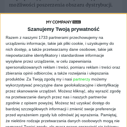
możliwości poszerzenia obszaru dystrybucji.
– Jesteśmy pewni, że współpraca z ICT HCTS
pozwoli nam z sukcesem zaistnieć na rynkach
Szanujemy Twoją prywatność
zagranicznych w Europie. Najwyższej klasy
wyrób medyczny, który oferujemy i
Razem z naszymi 1733 partnerami przechowujemy na
doświadczenie dystrybucyjne naszego
urządzeniu informacje, takie jak pliki cookie, i uzyskujemy do
nich dostęp, a także przetwarzamy dane osobowe, takie jak
partnera są gwarantem udanego biznesu.
niepowtarzalne identyfikatory i standardowe informacje
Pierwsze zamówienie zostało złożone na 40
wysyłane przez urządzenie, w celu zapewniania
urządzeń, ale jeszcze w tym roku planowana
spersonalizowanych reklam i treści, pomiaru reklam i treści oraz
jest sprzedaż kolejnych 300 sztuk Pregnabit
zbierania opinii odbiorców, a także rozwijania i ulepszania
Pro. W kolejnych latach liczba ta będzie się
produktów.
Za Twoją zgodą my i nasi
partnerzy
możemy
systematycznie zwiększać – mówi
Jacek
wykorzystywać precyzyjne dane geolokalizacyjne i identyfikację
Gnich
, prezes Nestmedic.
przez skanowanie urządzeń. Możesz kliknąć, aby wyrazić zgodę
na przetwarzanie danych przez nas i naszych partnerów
Inspiracje:
Olga Malinkiewicz
zgodnie z opisem powyżej. Możesz też uzyskać dostęp do
bardziej szczegółowych informacji i zmienić swoje preferencje
– Środowisko opieki zdrowotnej szybko się
przed wyrażeniem zgody lub odmówić jej wyrażenia.
Pamiętaj,
zmienia, a ICT HCTS chce zawsze być gotowe
że niektóre rodzaje przetwarzania danych osobowych mogą nie
wymagać Twojej zgody, ale masz prawo sprzeciwić się takiemu