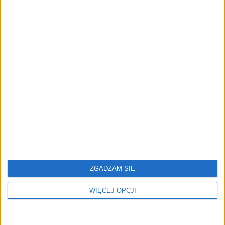
do szpitala
Bracia Karwatkowie
Whitney Houston
inwestują w BliskoMed.
patronką polskiego
„To wymarzony startup”
wynalazku. Startup Uhura
Bionics przywraca głos i
uczy chorych śpiewać
ZGADZAM SIĘ
WIĘCEJ OPCJI
Inżynieria może uczyć
Bilet do Las Vegas dla MY
wrażliwości. Niezwykły
OVU. Polski startup