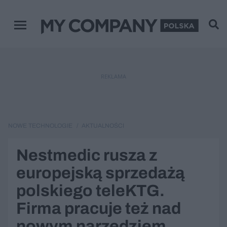
Menu główne
REKLAMA
NOWE TECHNOLOGIE
AKTUALNOŚCI
Nestmedic rusza z
europejską sprzedażą
polskiego teleKTG.
Firma pracuje też nad
nowym narzędziem