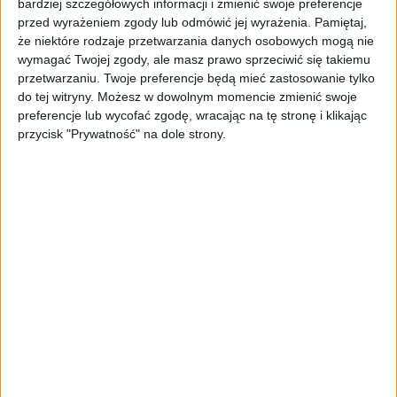
bardziej szczegółowych informacji i zmienić swoje preferencje
działania na rzecz klimatu, zarządzanie
przed wyrażeniem zgody lub odmówić jej wyrażenia.
Pamiętaj,
różnorodnością w firmie, działania na rzecz
że niektóre rodzaje przetwarzania danych osobowych mogą nie
społeczności lokalnych.
wymagać Twojej zgody, ale masz prawo sprzeciwić się takiemu
przetwarzaniu. Twoje preferencje będą mieć zastosowanie tylko
Wymiana doświadczeń na
do tej witryny. Możesz w dowolnym momencie zmienić swoje
preferencje lub wycofać zgodę, wracając na tę stronę i klikając
przycisk "Prywatność" na dole strony.
każdym poziomie
Z oferty Targów CSR skorzystają nie tylko
przedstawiciele biznesu prowadzący działania
w obszarze zrównoważonego rozwoju. Oprócz
najwyższej kadry zarządzającej,
menedżerów_ek ds. CSR, ESG, HR, PR czy
marketingu, wydarzenie to jest skierowane do
przedstawicieli_ek organizacji
pozarządowych, studentów_ek, osób
pracujących w mediach, przedstawicieli_ek
firm dostarczających rozwiązania w zakresie