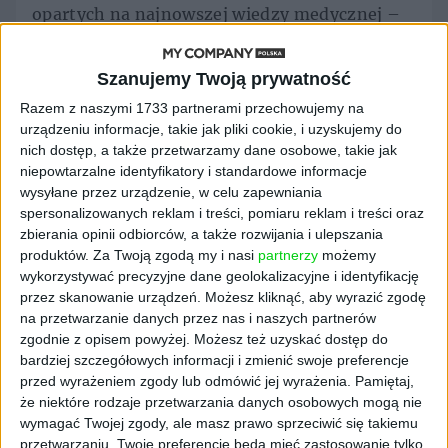
opartych na najnowszej wiedzy medycznej –
wskazuje Jarosław Kaim.
W ramach zawartego porozumienia MedTech
Szanujemy Twoją prywatność
Solutions wraz z Wojskową Akademią
Razem z naszymi 1733 partnerami przechowujemy na
Techniczną będą prowadzić badania naukowe,
urządzeniu informacje, takie jak pliki cookie, i uzyskujemy do
prace rozwojowe oraz działania związane z
nich dostęp, a także przetwarzamy dane osobowe, takie jak
niepowtarzalne identyfikatory i standardowe informacje
komercjalizacją i transferem do gospodarki
wysyłane przez urządzenie, w celu zapewniania
innowacyjnych technologii. Współpraca
spersonalizowanych reklam i treści, pomiaru reklam i treści oraz
obejmie także doradztwo naukowo-badawcze,
zbierania opinii odbiorców, a także rozwijania i ulepszania
konsultacje techniczno-technologiczne i
produktów.
Za Twoją zgodą my i nasi
partnerzy
możemy
tworzenie ekspertyz oraz organizację
wykorzystywać precyzyjne dane geolokalizacyjne i identyfikację
konferencji, szkoleń i programów stażowych.
przez skanowanie urządzeń. Możesz kliknąć, aby wyrazić zgodę
na przetwarzanie danych przez nas i naszych partnerów
Czym zajmuje
zgodnie z opisem powyżej. Możesz też uzyskać dostęp do
bardziej szczegółowych informacji i zmienić swoje preferencje
przed wyrażeniem zgody lub odmówić jej wyrażenia.
Pamiętaj,
się MedTech Solutions
że niektóre rodzaje przetwarzania danych osobowych mogą nie
wymagać Twojej zgody, ale masz prawo sprzeciwić się takiemu
Od 2025 r. MedTech Solutions realizuje nowe
przetwarzaniu. Twoje preferencje będą mieć zastosowanie tylko