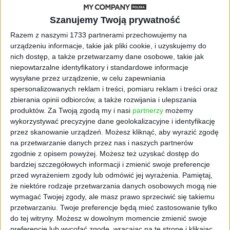
serbski rynek 550 mln
Szanujemy Twoją prywatność
euro. Tyle kosztowała
Razem z naszymi 1733 partnerami przechowujemy na
pozycja lidera rynku
urządzeniu informacje, takie jak pliki cookie, i uzyskujemy do
nich dostęp, a także przetwarzamy dane osobowe, takie jak
niepowtarzalne identyfikatory i standardowe informacje
Według najnowszego badania
wysyłane przez urządzenie, w celu zapewniania
przeprowadzonego przez GfK, Lidl zajmuje
spersonalizowanych reklam i treści, pomiaru reklam i treści oraz
czołową pozycję w Serbii jeśli chodzi o
zbierania opinii odbiorców, a także rozwijania i ulepszania
zadowolenie klientów. Dodatkowo sieć
produktów.
Za Twoją zgodą my i nasi
partnerzy
możemy
wykorzystywać precyzyjne dane geolokalizacyjne i identyfikację
wyróżnia się pod względem jakości świeżych
przez skanowanie urządzeń. Możesz kliknąć, aby wyrazić zgodę
owoców, warzyw oraz pieczywa.
na przetwarzanie danych przez nas i naszych partnerów
zgodnie z opisem powyżej. Możesz też uzyskać dostęp do
Lidl Serbia odgrywa kluczową rolę w eksporcie
bardziej szczegółowych informacji i zmienić swoje preferencje
produktów serbskich. Jak podaje
przed wyrażeniem zgody lub odmówić jej wyrażenia.
Pamiętaj,
esmmagazine.com, firma wyeksportowała
że niektóre rodzaje przetwarzania danych osobowych mogą nie
towary o wartości ponad 30 mln euro do
wymagać Twojej zgody, ale masz prawo sprzeciwić się takiemu
przetwarzaniu. Twoje preferencje będą mieć zastosowanie tylko
innych sklepów sieci w regionie oraz w
do tej witryny. Możesz w dowolnym momencie zmienić swoje
Europie. W ofercie Lidl znajduje się ponad 600
preferencje lub wycofać zgodę, wracając na tę stronę i klikając