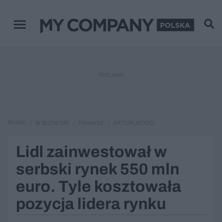
Menu główne
REKLAMA
RYNKI
W BIZNESIE
FINANSE
AKTUALNOŚCI
Lidl zainwestował w
serbski rynek 550 mln
euro. Tyle kosztowała
pozycja lidera rynku