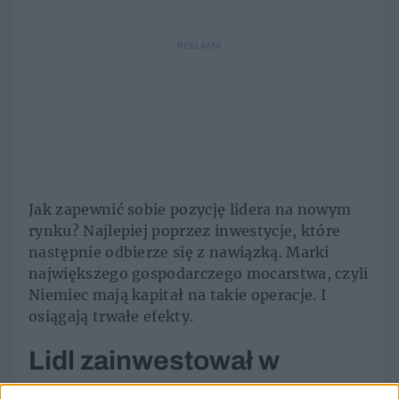
REKLAMA
Jak zapewnić sobie pozycję lidera na nowym
rynku? Najlepiej poprzez inwestycje, które
następnie odbierze się z nawiązką. Marki
największego gospodarczego mocarstwa, czyli
Niemiec mają kapitał na takie operacje. I
osiągają trwałe efekty.
Lidl zainwestował w