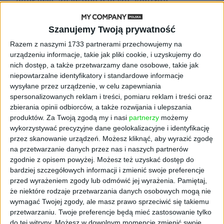
odprawie, zdawaniu bagażu, kontroli
bezpieczeństwa, kontroli paszportowej i
bramce wejściowej, eliminując konieczność
Szanujemy Twoją prywatność
okazywania biletu i dowodu osobistego w
Razem z naszymi 1733 partnerami przechowujemy na
każdym punkcie kontrolnym. System
urządzeniu informacje, takie jak pliki cookie, i uzyskujemy do
analizuje rysy twarzy danej osoby w czasie
nich dostęp, a także przetwarzamy dane osobowe, takie jak
rzeczywistym, nawet gdy nosi ona maseczkę
niepowtarzalne identyfikatory i standardowe informacje
ochronną, i dopasowuje je do odpowiedniej
wysyłane przez urządzenie, w celu zapewniania
tożsamości cyfrowej w systemie. Żadne dane
spersonalizowanych reklam i treści, pomiaru reklam i treści oraz
zbierania opinii odbiorców, a także rozwijania i ulepszania
osobowe ani zdjęcia nie są przechowywane –
produktów.
Za Twoją zgodą my i nasi
partnerzy
możemy
zaszyfrowany kod utworzony podczas
wykorzystywać precyzyjne dane geolokalizacyjne i identyfikację
odprawy jest jedynym odniesieniem, którego
przez skanowanie urządzeń. Możesz kliknąć, aby wyrazić zgodę
wymaga system.
na przetwarzanie danych przez nas i naszych partnerów
zgodnie z opisem powyżej. Możesz też uzyskać dostęp do
Identyfikacja pasażerów
bardziej szczegółowych informacji i zmienić swoje preferencje
przed wyrażeniem zgody lub odmówić jej wyrażenia.
Pamiętaj,
przy bramce wejściowej w
że niektóre rodzaje przetwarzania danych osobowych mogą nie
wymagać Twojej zgody, ale masz prawo sprzeciwić się takiemu
mniej niż sekundę
przetwarzaniu. Twoje preferencje będą mieć zastosowanie tylko
do tej witryny. Możesz w dowolnym momencie zmienić swoje