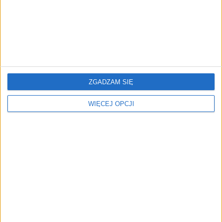
AI zamiast Google? Już
Trzęsienie ziemi w Google
niedługo boty będą
DeepMind. Demis
ZGADZAM SIĘ
decydować, gdzie zrobisz
Hassabis oddaje stery, a
zakupy
architekci Gemini
WIĘCEJ OPCJI
zakładają własny startup
NAJNOWSZE
AKTUALNOŚCI
Od wirtualnej kawy do zaplecza dla
twórców. buycoffee.to nawiązuje
współpracę z JackSEO