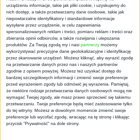
urządzeniu informacje, takie jak pliki cookie, i uzyskujemy do
Najnowszej rundzie serii A przewodziło
nich dostęp, a także przetwarzamy dane osobowe, takie jak
międzynarodowe konsorcjum renomowanych
niepowtarzalne identyfikatory i standardowe informacje
inwestorów, których zaangażowanie stanowi
wysyłane przez urządzenie, w celu zapewniania
spersonalizowanych reklam i treści, pomiaru reklam i treści oraz
istotny kamień milowy w strategii ekspansji
zbierania opinii odbiorców, a także rozwijania i ulepszania
firmy. To: InnoEnergy, Blue Planet Venture
produktów.
Za Twoją zgodą my i nasi
partnerzy
możemy
Capital Fund oraz Impulsus Clean
wykorzystywać precyzyjne dane geolokalizacyjne i identyfikację
Technologies GmbH, przy wsparciu
przez skanowanie urządzeń. Możesz kliknąć, aby wyrazić zgodę
doradczym V3 Partners Zrt.
na przetwarzanie danych przez nas i naszych partnerów
zgodnie z opisem powyżej. Możesz też uzyskać dostęp do
Przełomowość technologii
bardziej szczegółowych informacji i zmienić swoje preferencje
przed wyrażeniem zgody lub odmówić jej wyrażenia.
Pamiętaj,
HeatVentors - na czym
że niektóre rodzaje przetwarzania danych osobowych mogą nie
wymagać Twojej zgody, ale masz prawo sprzeciwić się takiemu
polega
przetwarzaniu. Twoje preferencje będą mieć zastosowanie tylko
do tej witryny. Możesz w dowolnym momencie zmienić swoje
preferencje lub wycofać zgodę, wracając na tę stronę i klikając
- Rewolucyjne rozwiązanie HeatVentors to
przycisk "Prywatność" na dole strony.
technologia nie tylko przyszłości, ale i
teraźniejszości: oszczędza energię i redukuje