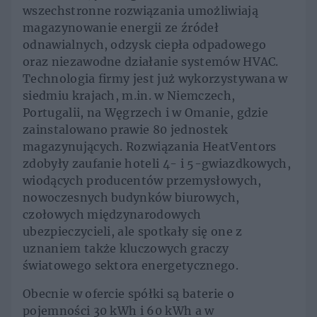
wszechstronne rozwiązania umożliwiają
magazynowanie energii ze źródeł
odnawialnych, odzysk ciepła odpadowego
oraz niezawodne działanie systemów HVAC.
Technologia firmy jest już wykorzystywana w
siedmiu krajach, m.in. w Niemczech,
Portugalii, na Węgrzech i w Omanie, gdzie
zainstalowano prawie 80 jednostek
magazynujących. Rozwiązania HeatVentors
zdobyły zaufanie hoteli 4- i 5-gwiazdkowych,
wiodących producentów przemysłowych,
nowoczesnych budynków biurowych,
czołowych międzynarodowych
ubezpieczycieli, ale spotkały się one z
uznaniem także kluczowych graczy
światowego sektora energetycznego.
Obecnie w ofercie spółki są baterie o
pojemności 30 kWh i 60 kWh a w