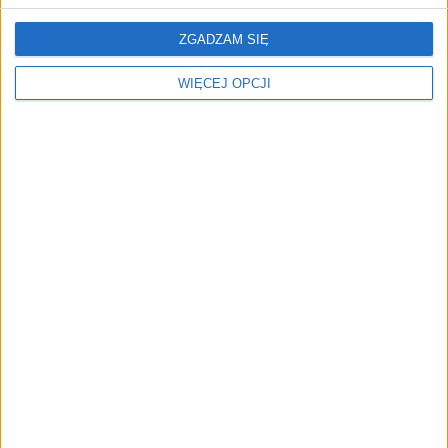
ZGADZAM SIĘ
Meva Energy pozyskała
ElevenEs planuje
40 mln euro. Zbuduje
gigafabrykę baterii w
WIĘCEJ OPCJI
instalację zgazowania
Polsce za 600 mln euro.
biomasy dla IKEA w
Szansa na 700 miejsc
Polsce
pracy
Szybszy rozwój
W jaki sposób
elektromobilności
mikromobilność zmienia
polskie miasta? Wywiad z
Katarzyną Sobótką-
Demianowską