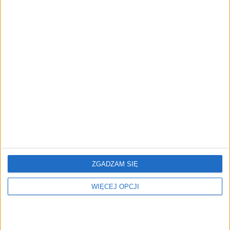
mln zł. Wyprodukuje
Ekonomicznego w
kampera klasy ultra-
Karpaczu już za dwa
premium
miesiące!
Tylko dojrzałe firmy są
Najdroższy pracownik w
gotowe do ekspansji
twojej firmie nie ma
zagranicznej. Które rynki
umowy i nikt nim nie
podbijają polskie firmy?
zarządza
ZGADZAM SIĘ
WIĘCEJ OPCJI
Nostalgiczne przeboje i
Fundusz Expeditions