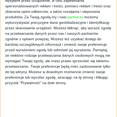
wysyłane przez urządzenie, w celu zapewniania
zagadnienia kluczowe dla rozwoju polskich
spersonalizowanych reklam i treści, pomiaru reklam i treści oraz
firm, w tym:
zbierania opinii odbiorców, a także rozwijania i ulepszania
produktów.
Za Twoją zgodą my i nasi
partnerzy
możemy
finansowanie rozwoju przedsiębiorstw,
wykorzystywać precyzyjne dane geolokalizacyjne i identyfikację
skalowanie biznesu i wzrost
przez skanowanie urządzeń. Możesz kliknąć, aby wyrazić zgodę
konkurencyjności,
na przetwarzanie danych przez nas i naszych partnerów
innowacje i transformacja cyfrowa,
zgodnie z opisem powyżej. Możesz też uzyskać dostęp do
bardziej szczegółowych informacji i zmienić swoje preferencje
wsparcie publiczne dla przedsiębiorców,
przed wyrażeniem zgody lub odmówić jej wyrażenia.
Pamiętaj,
zielona transformacja gospodarki,
że niektóre rodzaje przetwarzania danych osobowych mogą nie
budowa przyjaznego otoczenia dla rozwoju
wymagać Twojej zgody, ale masz prawo sprzeciwić się takiemu
firm.
przetwarzaniu. Twoje preferencje będą mieć zastosowanie tylko
do tej witryny. Możesz w dowolnym momencie zmienić swoje
Forum będzie okazją nie tylko do wysłuchania
preferencje lub wycofać zgodę, wracając na tę stronę i klikając
ekspertów, ale także do wymiany
przycisk "Prywatność" na dole strony.
doświadczeń, poznania dostępnych
instrumentów wsparcia oraz rozmowy o
praktycznych rozwiązaniach, które mogą
pomóc firmom rosnąć szybciej, bezpieczniej i
bardziej konkurencyjnie.