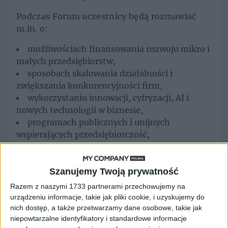
Podczas Forum uczestnicy będą rozmawiać
m.in. o:
możliwościach finansowania rozwoju mikro i
małych przedsiębiorstw,
sposobach skalowania działalności i
zwiększania konkurencyjności firm,
wykorzystaniu innowacji, cyfryzacji, AI i
nowych technologii w biznesie,
programach publicznych i unijnych
wspierających przedsiębiorczość,
ekspansji na nowe rynki i rozwoju sprzedaży,
współpracy sektora finansowego,
administracji i przedsiębiorców.
Szanujemy Twoją prywatność
Razem z naszymi 1733 partnerami przechowujemy na
Tematy przewodnie Forum
urządzeniu informacje, takie jak pliki cookie, i uzyskujemy do
nich dostęp, a także przetwarzamy dane osobowe, takie jak
niepowtarzalne identyfikatory i standardowe informacje
W programie wydarzenia znajdą się