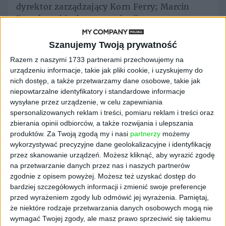
dyrektor zarządzający Korn Ferry; Marcin
Petrykowski, ekspert rynku finansowego oraz
Małgorzata Ohme, psycholożka, dziennikarka
, Co-Founder at Mindgram, autorka
Szanujemy Twoją prywatność
programów Kafka 15, Lajf noł makeup i HR
Razem z naszymi 1733 partnerami przechowujemy na
Kafka. Swój udział potwierdzili również: dr
urządzeniu informacje, takie jak pliki cookie, i uzyskujemy do
Iwo Zmyślony, projektant zmiany i kultury
nich dostęp, a także przetwarzamy dane osobowe, takie jak
organizacji, metodolog procesów
niepowtarzalne identyfikatory i standardowe informacje
wysyłane przez urządzenie, w celu zapewniania
projektowych, antropolog designu i nowych
spersonalizowanych reklam i treści, pomiaru reklam i treści oraz
technologii; Maja Meissner, założycielka
zbierania opinii odbiorców, a także rozwijania i ulepszania
Meissner and Partners, Maja Schaefer,
produktów.
Za Twoją zgodą my i nasi
partnerzy
możemy
współzałożycielka i prezes firmy Zowie;
wykorzystywać precyzyjne dane geolokalizacyjne i identyfikację
Grażyna Rzehak, doradca zarządu InPost S.A.;
przez skanowanie urządzeń. Możesz kliknąć, aby wyrazić zgodę
Ewa Szalewska, Head of People Function w
na przetwarzanie danych przez nas i naszych partnerów
HEINEKEN Global Business Services; Paweł
zgodnie z opisem powyżej. Możesz też uzyskać dostęp do
bardziej szczegółowych informacji i zmienić swoje preferencje
Konieczny, Human Relations Director -
przed wyrażeniem zgody lub odmówić jej wyrażenia.
Pamiętaj,
L'Oréal Poland.Baltic; Dominik Swadźba, CEO
że niektóre rodzaje przetwarzania danych osobowych mogą nie
uPacjenta, a także Róża Szafranek,
wymagać Twojej zgody, ale masz prawo sprzeciwić się takiemu
założycielka i prezes HR Hints,