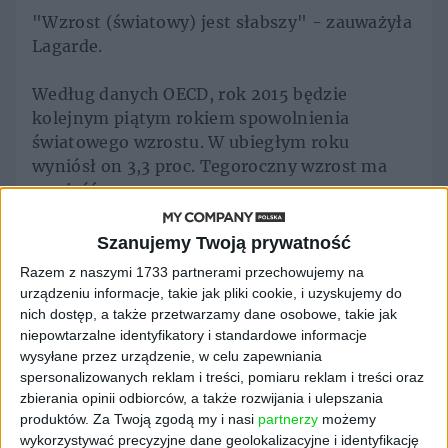
"Wzrost (światowy) jest słabszy" - zauważyła
Lagarde.
Według danych OECD, rok 2015 będzie
kolejnym piątym rokiem spowolnienia
światowego wzrostu. W ubiegłym roku
wyniósł on 3,3 proc. Tegoroczny wzrost ma
wynieść 3 proc.
Głównym tego powodem jest spowolnienie
Szanujemy Twoją prywatność
gospodarki chińskiej oraz poważniejsza od
Razem z naszymi 1733 partnerami przechowujemy na
spodziewanej recesja w Brazylii.
urządzeniu informacje, takie jak pliki cookie, i uzyskujemy do
nich dostęp, a także przetwarzamy dane osobowe, takie jak
W Chinach OECED prognozuje tegoroczny
niepowtarzalne identyfikatory i standardowe informacje
wysyłane przez urządzenie, w celu zapewniania
wzrost na poziomie 6,7 proc. i 6,5 proc. w roku
spersonalizowanych reklam i treści, pomiaru reklam i treści oraz
2016.
zbierania opinii odbiorców, a także rozwijania i ulepszania
produktów.
Za Twoją zgodą my i nasi
partnerzy
możemy
Zdaniem analityków produkcja i konsumpcja
wykorzystywać precyzyjne dane geolokalizacyjne i identyfikację