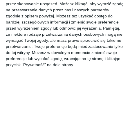
w Chinach pozostają powściągliwe ze względu
przez skanowanie urządzeń. Możesz kliknąć, aby wyrazić zgodę
na skutki spowolnienia, a popyt krajowy jest w
na przetwarzanie danych przez nas i naszych partnerów
stanie stagnacji, co prowadzi do osłabienia
zgodnie z opisem powyżej. Możesz też uzyskać dostęp do
bardziej szczegółowych informacji i zmienić swoje preferencje
importu. Rząd w Pekinie planuje skorygować
przed wyrażeniem zgody lub odmówić jej wyrażenia.
Pamiętaj,
sytuację, zachęcając do konsumpcji
że niektóre rodzaje przetwarzania danych osobowych mogą nie
wewnętrznej bardziej niż inwestycji
wymagać Twojej zgody, ale masz prawo sprzeciwić się takiemu
infrastrukturalnych, które obok eksportu były
przetwarzaniu. Twoje preferencje będą mieć zastosowanie tylko
dotąd bodźcem wzrostu gospodarczego.
do tej witryny. Możesz w dowolnym momencie zmienić swoje
preferencje lub wycofać zgodę, wracając na tę stronę i klikając
przycisk "Prywatność" na dole strony.
Tematy:
gospodarka