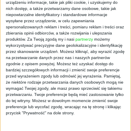
złożonych, "inteligentnych" transakcji.
urządzeniu informacje, takie jak pliki cookie, i uzyskujemy do
nich dostęp, a także przetwarzamy dane osobowe, takie jak
Prognozy na 90 000
niepowtarzalne identyfikatory i standardowe informacje
wysyłane przez urządzenie, w celu zapewniania
spersonalizowanych reklam i treści, pomiaru reklam i treści oraz
dolarów
zbierania opinii odbiorców, a także rozwijania i ulepszania
produktów.
Za Twoją zgodą my i nasi
partnerzy
możemy
Podpisy Schnorra mogą pomóc w skalowaniu
wykorzystywać precyzyjne dane geolokalizacyjne i identyfikację
transakcji, ponieważ są bardziej zwarte niż
przez skanowanie urządzeń. Możesz kliknąć, aby wyrazić zgodę
na przetwarzanie danych przez nas i naszych partnerów
ECDSA. Mogą też zezwolić na agregację
zgodnie z opisem powyżej. Możesz też uzyskać dostęp do
kluczy, co zapewnia mnóstwo schematów
bardziej szczegółowych informacji i zmienić swoje preferencje
transakcji z wieloma podpisami. Podczas gdy
przed wyrażeniem zgody lub odmówić jej wyrażenia.
Pamiętaj,
Taproot (BIP341) tworzy nowe reguły dla
że niektóre rodzaje przetwarzania danych osobowych mogą nie
nowego typu danych wyjściowych Pay-to-
wymagać Twojej zgody, ale masz prawo sprzeciwić się takiemu
Taproot (P2TR), aktualizacja jest miękkim
przetwarzaniu. Twoje preferencje będą mieć zastosowanie tylko
rozwidleniem i jest całkowicie dobrowolna,
do tej witryny. Możesz w dowolnym momencie zmienić swoje
preferencje lub wycofać zgodę, wracając na tę stronę i klikając
podobnie jak jej poprzednik Segwit.
przycisk "Prywatność" na dole strony.
Zobacz:
Rentier