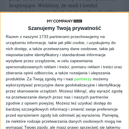
inspirujące. Widzimy, że mali i średni
przedsiębiorcy są skupieni na realizacji celów
poprzez odpowiednio dobraną strategię
marketingową oraz chcą iść z duchem czasu.
Szanujemy Twoją prywatność
Dlatego też będziemy ich wspierać,
Razem z naszymi 1733 partnerami przechowujemy na
dostarczając wiedzę, innowacyjne pomysły i
urządzeniu informacje, takie jak pliki cookie, i uzyskujemy do
nowoczesne narzędzia, które przynoszą
nich dostęp, a także przetwarzamy dane osobowe, takie jak
widoczne rezultaty” – mówi Marcin
niepowtarzalne identyfikatory i standardowe informacje
Durzyński, Wiceprezes Zarządu WeNet Group
wysyłane przez urządzenie, w celu zapewniania
spersonalizowanych reklam i treści, pomiaru reklam i treści oraz
S.A.
zbierania opinii odbiorców, a także rozwijania i ulepszania
Przedsiębiorcy, podczas spotkań ze
produktów.
Za Twoją zgodą my i nasi
partnerzy
możemy
wykorzystywać precyzyjne dane geolokalizacyjne i identyfikację
specjalistami, rozwijali swoją wiedzę na temat
przez skanowanie urządzeń. Możesz kliknąć, aby wyrazić zgodę
budowy stron internetowych i e-sklepów,
na przetwarzanie danych przez nas i naszych partnerów
prowadzenia skutecznych działań SEO,
zgodnie z opisem powyżej. Możesz też uzyskać dostęp do
reklamy w Internecie i komunikacji w Social
bardziej szczegółowych informacji i zmienić swoje preferencje
Mediach. Poznali również sposoby na dotarcie
przed wyrażeniem zgody lub odmówić jej wyrażenia.
Pamiętaj,
do nowych klientów i zwiększenie sprzedaży
że niektóre rodzaje przetwarzania danych osobowych mogą nie
oraz przydatne narzędzia, takie jak np. Google
wymagać Twojej zgody, ale masz prawo sprzeciwić się takiemu