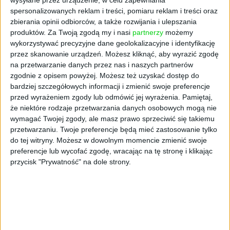
wysyłane przez urządzenie, w celu zapewniania
spersonalizowanych reklam i treści, pomiaru reklam i treści oraz
zbierania opinii odbiorców, a także rozwijania i ulepszania
produktów.
Za Twoją zgodą my i nasi
partnerzy
możemy
wykorzystywać precyzyjne dane geolokalizacyjne i identyfikację
przez skanowanie urządzeń. Możesz kliknąć, aby wyrazić zgodę
na przetwarzanie danych przez nas i naszych partnerów
zgodnie z opisem powyżej. Możesz też uzyskać dostęp do
bardziej szczegółowych informacji i zmienić swoje preferencje
NOWE TECHNOLOGIE
przed wyrażeniem zgody lub odmówić jej wyrażenia.
Pamiętaj,
Czy drony zastąpią patrole
że niektóre rodzaje przetwarzania danych osobowych mogą nie
wymagać Twojej zgody, ale masz prawo sprzeciwić się takiemu
interwencyjne? REAKTO
przetwarzaniu. Twoje preferencje będą mieć zastosowanie tylko
zrewolucjonizuje ochronę mienia
do tej witryny. Możesz w dowolnym momencie zmienić swoje
Materiał partnera
03.11.2021
preferencje lub wycofać zgodę, wracając na tę stronę i klikając
przycisk "Prywatność" na dole strony.
NAJNOWSZE