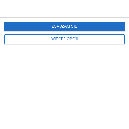
użytkowników
FAJRANT
"Efekt 1670" - jak serial rozpalił
ZGADZAM SIĘ
miłość Polaków do sarmatów?
WIĘCEJ OPCJI
AKTUALNOŚCI
ICEYE pierwszą spółką wspartą
przez fundusz Scaleup Europe
Komisji Europejskiej
REKLAMA