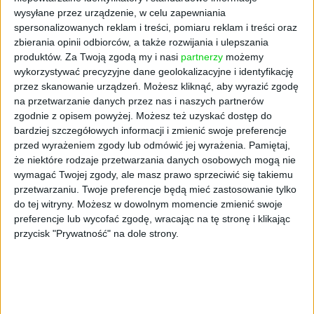
wysyłane przez urządzenie, w celu zapewniania
spersonalizowanych reklam i treści, pomiaru reklam i treści oraz
zbierania opinii odbiorców, a także rozwijania i ulepszania
produktów.
Za Twoją zgodą my i nasi
partnerzy
możemy
wykorzystywać precyzyjne dane geolokalizacyjne i identyfikację
przez skanowanie urządzeń. Możesz kliknąć, aby wyrazić zgodę
na przetwarzanie danych przez nas i naszych partnerów
zgodnie z opisem powyżej. Możesz też uzyskać dostęp do
bardziej szczegółowych informacji i zmienić swoje preferencje
przed wyrażeniem zgody lub odmówić jej wyrażenia.
Pamiętaj,
AKTUALNOŚCI
że niektóre rodzaje przetwarzania danych osobowych mogą nie
Wimba z finansowaniem.
wymagać Twojej zgody, ale masz prawo sprzeciwić się takiemu
Innowacyjny system ortez i protez
przetwarzaniu. Twoje preferencje będą mieć zastosowanie tylko
do tej witryny. Możesz w dowolnym momencie zmienić swoje
dla psów drukowanych w 4D
preferencje lub wycofać zgodę, wracając na tę stronę i klikając
pozyskał 4 mln zł
przycisk "Prywatność" na dole strony.
Kuba Dobroszek (oprac.)
17.10.2022