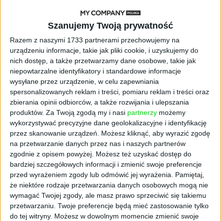
STARTUPY
Szanujemy Twoją prywatność
Widzą tajne tunele i korozję przez
beton. Muotech stworzył
Razem z naszymi 1733 partnerami przechowujemy na
kosmiczne RTG, które nie
urządzeniu informacje, takie jak pliki cookie, i uzyskujemy do
potrzebuje prądu
nich dostęp, a także przetwarzamy dane osobowe, takie jak
niepowtarzalne identyfikatory i standardowe informacje
wysyłane przez urządzenie, w celu zapewniania
AKTUALNOŚCI
AI zamiast Google? Już niedługo
spersonalizowanych reklam i treści, pomiaru reklam i treści oraz
boty będą decydować, gdzie
zbierania opinii odbiorców, a także rozwijania i ulepszania
zrobisz zakupy
produktów.
Za Twoją zgodą my i nasi
partnerzy
możemy
wykorzystywać precyzyjne dane geolokalizacyjne i identyfikację
przez skanowanie urządzeń. Możesz kliknąć, aby wyrazić zgodę
AKTUALNOŚCI
na przetwarzanie danych przez nas i naszych partnerów
Prawie 62 mld zł na inwestycje
zgodnie z opisem powyżej. Możesz też uzyskać dostęp do
przedsiębiorstw z leasingiem
bardziej szczegółowych informacji i zmienić swoje preferencje
przed wyrażeniem zgody lub odmówić jej wyrażenia.
Pamiętaj,
NOWE TECHNOLOGIE
że niektóre rodzaje przetwarzania danych osobowych mogą nie
Rynek aplikacji fitness zapomniał o
wymagać Twojej zgody, ale masz prawo sprzeciwić się takiemu
trenerach. Polski startup
przetwarzaniu. Twoje preferencje będą mieć zastosowanie tylko
TrainMaster.pro buduje dla nich
do tej witryny. Możesz w dowolnym momencie zmienić swoje
cyfrowe zaplecze do prowadzenia