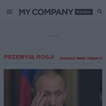
Menu główne
REKLAMA
PRZEMYSŁ ROSJI
ZOBACZ INNE TEMATY