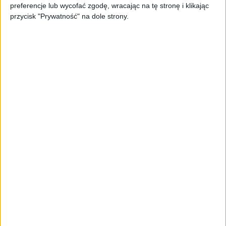
preferencje lub wycofać zgodę, wracając na tę stronę i klikając
biznesu
przycisk "Prywatność" na dole strony.
AKTUALNOŚCI
Trzęsienie ziemi w Google
DeepMind. Demis Hassabis oddaje
stery, a architekci Gemini zakładają
własny startup
AKTUALNOŚCI
Kierunek: Mazury. Cel: Wiedza i
relacje. PARP Future Camp już za
chwilę!
AKTUALNOŚCI
AI wyszła poza wyznaczony cel.
Modele OpenAI i Anthropic
zaatakowały prawdziwych
użytkowników
FAJRANT