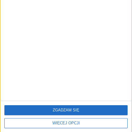
"Efekt 1670" - jak serial rozpalił
miłość Polaków do sarmatów?
AKTUALNOŚCI
ICEYE pierwszą spółką wspartą
przez fundusz Scaleup Europe
Komisji Europejskiej
REKLAMA
ZGADZAM SIĘ
WIĘCEJ OPCJI