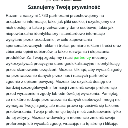
Szanujemy Twoją prywatność
Razem z naszymi 1733 partnerami przechowujemy na
urządzeniu informacje, takie jak pliki cookie, i uzyskujemy do
nich dostęp, a także przetwarzamy dane osobowe, takie jak
niepowtarzalne identyfikatory i standardowe informacje
wysyłane przez urządzenie, w celu zapewniania
WYWIADY
spersonalizowanych reklam i treści, pomiaru reklam i treści oraz
To najczęściej popełniane błędy
zbierania opinii odbiorców, a także rozwijania i ulepszania
produktów.
Za Twoją zgodą my i nasi
partnerzy
możemy
przez menedżerów podczas rozmów
wykorzystywać precyzyjne dane geolokalizacyjne i identyfikację
kwalifikacyjnych [WYWIAD]
przez skanowanie urządzeń. Możesz kliknąć, aby wyrazić zgodę
Ewa Pągowska
01.03.2021
na przetwarzanie danych przez nas i naszych partnerów
zgodnie z opisem powyżej. Możesz też uzyskać dostęp do
bardziej szczegółowych informacji i zmienić swoje preferencje
przed wyrażeniem zgody lub odmówić jej wyrażenia.
Pamiętaj,
że niektóre rodzaje przetwarzania danych osobowych mogą nie
wymagać Twojej zgody, ale masz prawo sprzeciwić się takiemu
przetwarzaniu. Twoje preferencje będą mieć zastosowanie tylko
do tej witryny. Możesz w dowolnym momencie zmienić swoje
preferencje lub wycofać zgodę, wracając na tę stronę i klikając