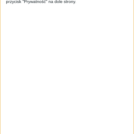
przycisk "Prywatność" na dole strony.
MARKA GODNA ZAUFANIA
Pracownik w roli ambasadora - jak
budować pozycję marki w mediach
społecznościowych
Magda Kozińska
14.01.2021
NAJNOWSZE
AKTUALNOŚCI