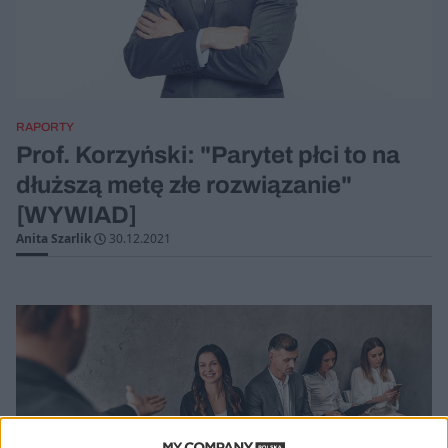
RAPORTY
Prof. Korzyński: "Parytet płci to na
dłuższą metę złe rozwiązanie"
[WYWIAD]
Anita Szarlik
30.12.2021