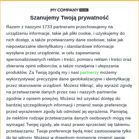
AKTUALNOŚCI
Szanujemy Twoją prywatność
„Nie rób tego!”. Co dziesiąty polski
przedsiębiorca szczerze odradza
Razem z naszymi 1733 partnerami przechowujemy na
pójście na swoje
urządzeniu informacje, takie jak pliki cookie, i uzyskujemy do
nich dostęp, a także przetwarzamy dane osobowe, takie jak
AKTUALNOŚCI
niepowtarzalne identyfikatory i standardowe informacje
Klaavi, czyli wyjątkowa klawiatura
wysyłane przez urządzenie, w celu zapewniania
ekranowa. Nowy projekt byłego
spersonalizowanych reklam i treści, pomiaru reklam i treści oraz
wiceministra
zbierania opinii odbiorców, a także rozwijania i ulepszania
produktów.
Za Twoją zgodą my i nasi
partnerzy
możemy
wykorzystywać precyzyjne dane geolokalizacyjne i identyfikację
STARTUPY
Od pomysłu do gotowej strony
przez skanowanie urządzeń. Możesz kliknąć, aby wyrazić zgodę
sprzedażowej w pięć minut. Rusza
na przetwarzanie danych przez nas i naszych partnerów
PAGEnza – polski kreator landing
zgodnie z opisem powyżej. Możesz też uzyskać dostęp do
page’y oparty na AI
bardziej szczegółowych informacji i zmienić swoje preferencje
przed wyrażeniem zgody lub odmówić jej wyrażenia.
Pamiętaj,
że niektóre rodzaje przetwarzania danych osobowych mogą nie
AKTUALNOŚCI
wymagać Twojej zgody, ale masz prawo sprzeciwić się takiemu
Spójna komunikacja po zakupie i
przetwarzaniu. Twoje preferencje będą mieć zastosowanie tylko
oferta dla biznesu – jak okiełznać
do tej witryny. Możesz w dowolnym momencie zmienić swoje
chaos w e-commerce?