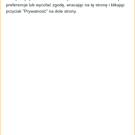
preferencje lub wycofać zgodę, wracając na tę stronę i klikając
przycisk "Prywatność" na dole strony.
STARTUPY
Widzą tajne tunele i korozję przez
beton. Muotech stworzył
kosmiczne RTG, które nie
potrzebuje prądu
AKTUALNOŚCI
AI zamiast Google? Już niedługo
boty będą decydować, gdzie
zrobisz zakupy
AKTUALNOŚCI
Prawie 62 mld zł na inwestycje
przedsiębiorstw z leasingiem
NOWE TECHNOLOGIE
Rynek aplikacji fitness zapomniał o
trenerach. Polski startup
TrainMaster.pro buduje dla nich