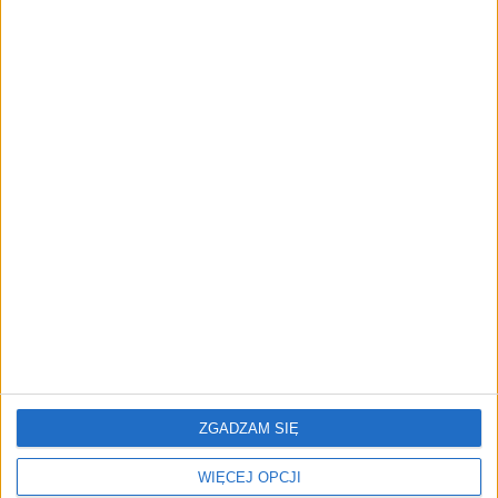
cyfrowe zaplecze do prowadzenia
biznesu
AKTUALNOŚCI
Trzęsienie ziemi w Google
DeepMind. Demis Hassabis oddaje
stery, a architekci Gemini zakładają
własny startup
REKLAMA
ZGADZAM SIĘ
WIĘCEJ OPCJI