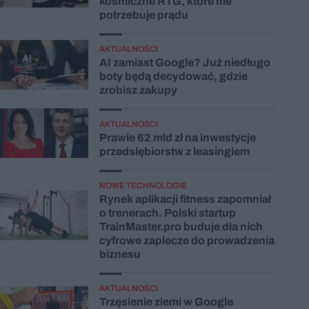
kosmiczne RTG, które nie
potrzebuje prądu
AKTUALNOŚCI
AI zamiast Google? Już niedługo
boty będą decydować, gdzie
zrobisz zakupy
AKTUALNOŚCI
Prawie 62 mld zł na inwestycje
przedsiębiorstw z leasingiem
NOWE TECHNOLOGIE
Rynek aplikacji fitness zapomniał
o trenerach. Polski startup
TrainMaster.pro buduje dla nich
cyfrowe zaplecze do prowadzenia
biznesu
AKTUALNOŚCI
Trzęsienie ziemi w Google