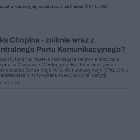
owstał w komercyjnej współpracy z partnerem
04.12.2024
ka Chopina - zniknie wraz z
ntralnego Portu Komunikacyjnego?
branży lotniczej zawiera zaskakujące założenie dotyczące
hopina w Warszawie. Według projektu, lotnictwo cywilne
a po otwarciu Centralnego Portu Komunikacyjnego (CPK). Wielu
edstawicieli branży wyraża obawy co do tej decyzji.
21.07.2023