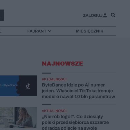
ZALOGUJ
E
FAJRANT
MIESIĘCZNIK
NAJNOWSZE
AKTUALNOŚCI
ByteDance idzie po AI numer
jeden. Właściciel TikToka trenuje
model o nawet 10 bln parametrów
AKTUALNOŚCI
„Nie rób tego!”. Co dziesiąty
polski przedsiębiorca szczerze
odradza pójście na swoje