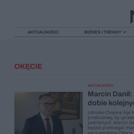
AKTUALNOŚCI
BIZNES I TRENDY
OKĘCIE
AKTUALNOŚCI
Marcin Danił
dobie kolejn
Lotnisko Chopina bije 
przebudowy, by sprawn
podróżnych. Marcin Dan
będzie przebiegać mode
warszawskiego Okęcia.