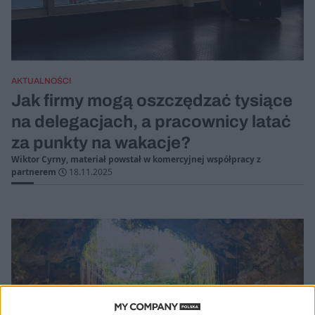
AKTUALNOŚCI
Jak firmy mogą oszczędzać tysiące
na delegacjach, a pracownicy latać
za punkty na wakacje?
Wiktor Cyrny, materiał powstał w komercyjnej współpracy z
partnerem
18.11.2025