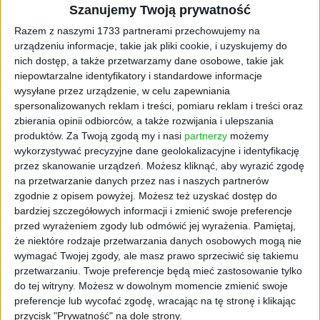
Szanujemy Twoją prywatność
Razem z naszymi 1733 partnerami przechowujemy na
urządzeniu informacje, takie jak pliki cookie, i uzyskujemy do
nich dostęp, a także przetwarzamy dane osobowe, takie jak
niepowtarzalne identyfikatory i standardowe informacje
wysyłane przez urządzenie, w celu zapewniania
spersonalizowanych reklam i treści, pomiaru reklam i treści oraz
AKTUALNOŚCI
zbierania opinii odbiorców, a także rozwijania i ulepszania
Tanie połączenia lotnicze z Twoją
produktów.
Za Twoją zgodą my i nasi
partnerzy
możemy
podróżniczą listą marzeń
wykorzystywać precyzyjne dane geolokalizacyjne i identyfikację
przez skanowanie urządzeń. Możesz kliknąć, aby wyrazić zgodę
Wiktor Cyrny, materiał powstał w komercyjnej współpracy z
na przetwarzanie danych przez nas i naszych partnerów
partnerem
12.09.2025
zgodnie z opisem powyżej. Możesz też uzyskać dostęp do
bardziej szczegółowych informacji i zmienić swoje preferencje
przed wyrażeniem zgody lub odmówić jej wyrażenia.
Pamiętaj,
że niektóre rodzaje przetwarzania danych osobowych mogą nie
wymagać Twojej zgody, ale masz prawo sprzeciwić się takiemu
przetwarzaniu. Twoje preferencje będą mieć zastosowanie tylko
do tej witryny. Możesz w dowolnym momencie zmienić swoje
preferencje lub wycofać zgodę, wracając na tę stronę i klikając
przycisk "Prywatność" na dole strony.