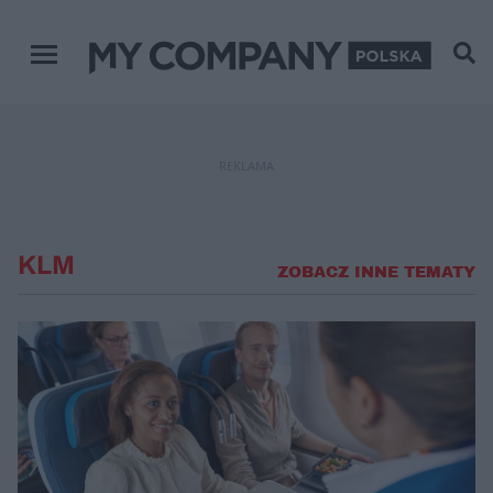
Menu główne
REKLAMA
KLM
ZOBACZ INNE TEMATY