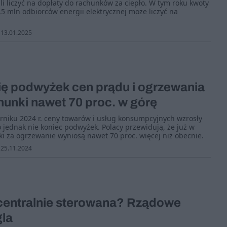
i liczyć na dopłaty do rachunków za ciepło. W tym roku kwoty
,5 mln odbiorców energii elektrycznej może liczyć na
13.01.2025
ię podwyżek cen prądu i ogrzewania
hunki nawet 70 proc. w górę
niku 2024 r. ceny towarów i usług konsumpcyjnych wzrosły
o jednak nie koniec podwyżek. Polacy przewidują, że już w
i za ogrzewanie wyniosą nawet 70 proc. więcej niż obecnie.
25.11.2024
entralnie sterowana? Rządowe
gla