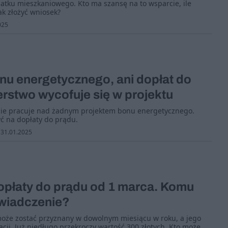
atku mieszkaniowego. Kto ma szansę na to wsparcie, ile
k złożyć wniosek?
025
nu energetycznego, ani dopłat do
erstwo wycofuje się w projektu
nie pracuje nad żadnym projektem bonu energetycznego.
yć na dopłaty do prądu.
31.01.2025
opłaty do prądu od 1 marca. Komu
świadczenie?
może zostać przyznany w dowolnym miesiącu w roku, a jego
cji. Już niedługo przekroczy wartość 300 złotych. Kto może