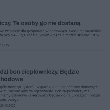
czy. Te osoby go nie dostaną
nowe wsparcie dla gospodarstw domowych. Według szacunków
ta około 420 tys. rodzin. Wnioski będzie można składać już w
0.2025
zi bon ciepłowniczy. Będzie
ochodowe
zegóły nowego systemu wsparcia dla gospodarstw domowych
okimi rachunkami za ogrzewanie. Bon ciepłowniczy ma
nizmy osłonowe i skierowany będzie do najuboższych rodzin
 sieciowego.
20.08.2025