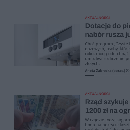
AKTUALNOŚCI
Dotacje do p
nabór rusza ju
Choć program „Czyste P
gazowych, osoby, które
roku, mogą odetchnąć z
umożliwi rozliczenie p
złotych.
Aneta Zabłocka (oprac.)
AKTUALNOŚCI
Rząd szykuje
1200 zł na og
W rządzie toczą się pr
bonu na pokrycie kosz
miałoby trafić do seni