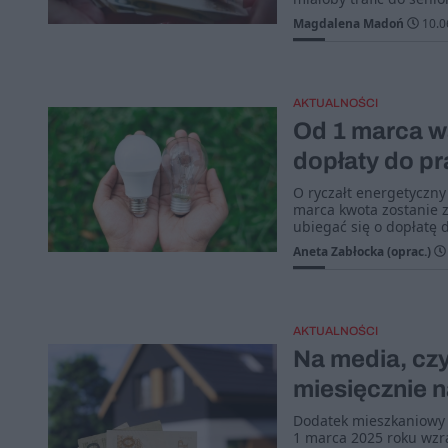
Magdalena Madoń
10.0
AKTUALNOŚCI
Od 1 marca wa
dopłaty do p
O ryczałt energetyczn
marca kwota zostanie z
ubiegać się o dopłatę 
Aneta Zabłocka (oprac.)
AKTUALNOŚCI
Na media, czy
miesięcznie 
Dodatek mieszkaniowy 
1 marca 2025 roku wzra