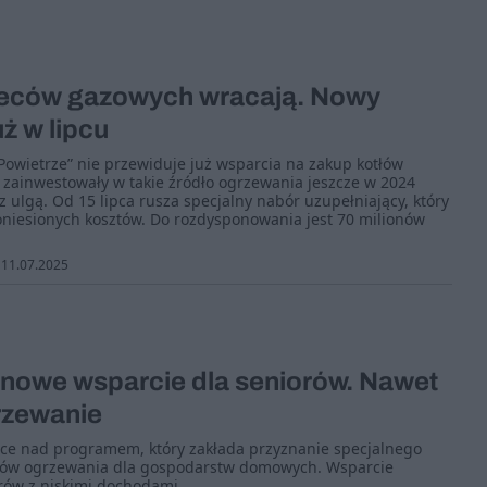
ieców gazowych wracają. Nowy
ż w lipcu
owietrze” nie przewiduje już wsparcia na zakup kotłów
 zainwestowały w takie źródło ogrzewania jeszcze w 2024
 ulgą. Od 15 lipca rusza specjalny nabór uzupełniający, który
oniesionych kosztów. Do rozdysponowania jest 70 milionów
11.07.2025
 nowe wsparcie dla seniorów. Nawet
rzewanie
ace nad programem, który zakłada przyznanie specjalnego
tów ogrzewania dla gospodarstw domowych. Wsparcie
orów z niskimi dochodami.