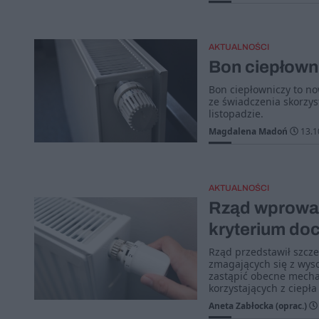
AKTUALNOŚCI
Bon ciepłowni
Bon ciepłowniczy to 
ze świadczenia skorzys
listopadzie.
Magdalena Madoń
13.1
AKTUALNOŚCI
Rząd wprowad
kryterium d
Rząd przedstawił szc
zmagających się z wys
zastąpić obecne mecha
korzystających z ciepła
Aneta Zabłocka (oprac.)