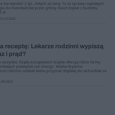
 ma wynieść 2 tys. złotych za tonę. To za sprawą rządowych
ęgla do mieszkańców przez gminy. Koszt dopłat z budżetu
 zł.
13.10.2022
 receptę: Lekarze rodzinni wypiszą
z i prąd?
 wszystko. Rządy europejskich krajów oferują różne formy
ordowych podwyżek cen energii. Wielka Brytania
rze rodzinni ustalali komu przyznać dopłatę do rachunków za
.09.2022