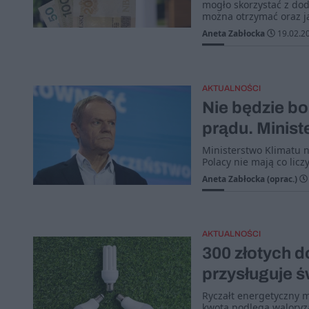
mogło skorzystać z dod
można otrzymać oraz ja
Aneta Zabłocka
19.02.2
AKTUALNOŚCI
Nie będzie bo
prądu. Minist
Ministerstwo Klimatu 
Polacy nie mają co licz
Aneta Zabłocka (oprac.)
AKTUALNOŚCI
300 złotych d
przysługuje 
Ryczałt energetyczny 
kwota podlega waloryza