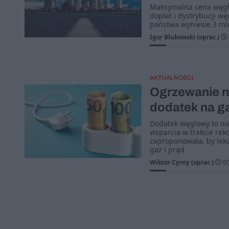
Maksymalna cena węgla
dopłat i dystrybucji w
państwa wyniesie 3 mld
Igor Blukowski (oprac.)
AKTUALNOŚCI
Ogrzewanie na
dodatek na ga
Dodatek węglowy to nie
wsparcia w trakcie rek
zaproponowała, by leka
gaz i prąd.
Wiktor Cyrny (oprac.)
05