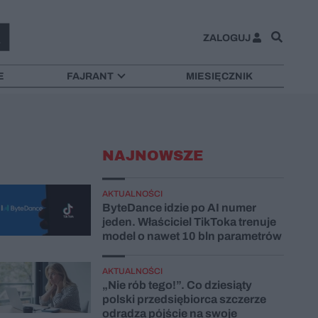
ZALOGUJ
E
FAJRANT
MIESIĘCZNIK
NAJNOWSZE
AKTUALNOŚCI
ByteDance idzie po AI numer
jeden. Właściciel TikToka trenuje
model o nawet 10 bln parametrów
AKTUALNOŚCI
„Nie rób tego!”. Co dziesiąty
polski przedsiębiorca szczerze
odradza pójście na swoje