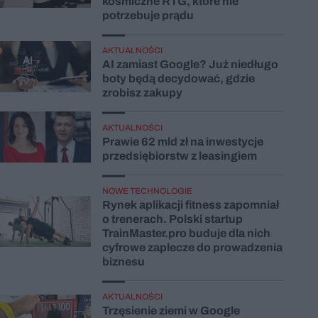
kosmiczne RTG, które nie
potrzebuje prądu
AKTUALNOŚCI
AI zamiast Google? Już niedługo
boty będą decydować, gdzie
zrobisz zakupy
AKTUALNOŚCI
Prawie 62 mld zł na inwestycje
przedsiębiorstw z leasingiem
NOWE TECHNOLOGIE
Rynek aplikacji fitness zapomniał
o trenerach. Polski startup
TrainMaster.pro buduje dla nich
cyfrowe zaplecze do prowadzenia
biznesu
AKTUALNOŚCI
Trzęsienie ziemi w Google