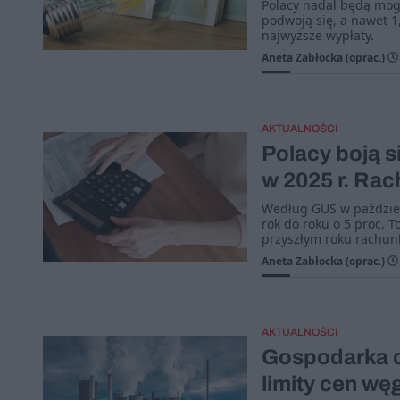
Polacy nadal będą mogl
podwoją się, a nawet 1
najwyższe wypłaty.
Aneta Zabłocka (oprac.)
AKTUALNOŚCI
Polacy boją s
w 2025 r. Rac
Według GUS w paździer
rok do roku o 5 proc. T
przyszłym roku rachunk
Aneta Zabłocka (oprac.)
AKTUALNOŚCI
Gospodarka c
limity cen wę