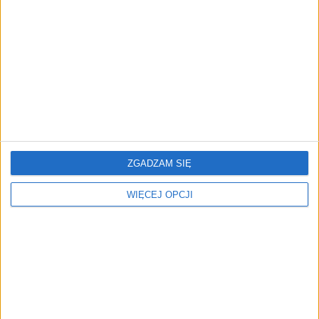
przedsiębiorstw z leasingiem
NOWE TECHNOLOGIE
Rynek aplikacji fitness zapomniał o
trenerach. Polski startup
TrainMaster.pro buduje dla nich
cyfrowe zaplecze do prowadzenia
biznesu
ZGADZAM SIĘ
WIĘCEJ OPCJI
REKLAMA