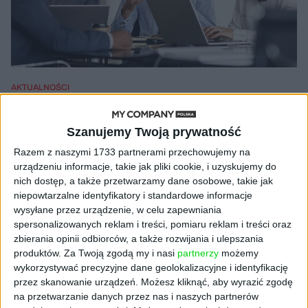
AKTUALNOŚCI
Kryzys trwa! Mali rosną, ale średni
tracą. Nowe badanie sytuacji w
Szanujemy Twoją prywatność
polskich przedsiębiorstwach
Razem z naszymi 1733 partnerami przechowujemy na
Robert Mierwiński (oprac.)
26.06.2020
urządzeniu informacje, takie jak pliki cookie, i uzyskujemy do
nich dostęp, a także przetwarzamy dane osobowe, takie jak
niepowtarzalne identyfikatory i standardowe informacje
wysyłane przez urządzenie, w celu zapewniania
spersonalizowanych reklam i treści, pomiaru reklam i treści oraz
NAJNOWSZE
zbierania opinii odbiorców, a także rozwijania i ulepszania
produktów.
Za Twoją zgodą my i nasi
partnerzy
możemy
wykorzystywać precyzyjne dane geolokalizacyjne i identyfikację
AKTUALNOŚCI
przez skanowanie urządzeń. Możesz kliknąć, aby wyrazić zgodę
AI stworzyła wirusy, które nie
na przetwarzanie danych przez nas i naszych partnerów
istnieją w naturze. 16 z nich zaczęło