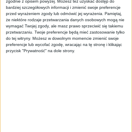
zgodnie z opisem powyżej. Możesz też uzyskać dostęp do
się namnażać
bardziej szczegółowych informacji i zmienić swoje preferencje
przed wyrażeniem zgody lub odmówić jej wyrażenia.
Pamiętaj,
AKTUALNOŚCI
że niektóre rodzaje przetwarzania danych osobowych mogą nie
ByteDance idzie po AI numer
wymagać Twojej zgody, ale masz prawo sprzeciwić się takiemu
jeden. Właściciel TikToka trenuje
przetwarzaniu. Twoje preferencje będą mieć zastosowanie tylko
model o nawet 10 bln parametrów
do tej witryny. Możesz w dowolnym momencie zmienić swoje
preferencje lub wycofać zgodę, wracając na tę stronę i klikając
AKTUALNOŚCI
przycisk "Prywatność" na dole strony.
„Nie rób tego!”. Co dziesiąty polski
przedsiębiorca szczerze odradza
pójście na swoje
AKTUALNOŚCI
Klaavi, czyli wyjątkowa klawiatura
ekranowa. Nowy projekt byłego
wiceministra
STARTUPY
Od pomysłu do gotowej strony
sprzedażowej w pięć minut. Rusza
PAGEnza – polski kreator landing