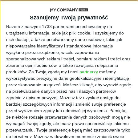
AKTUALNOŚCI
Szanujemy Twoją prywatność
„Nie rób tego!”. Co dziesiąty polski
przedsiębiorca szczerze odradza
Razem z naszymi 1733 partnerami przechowujemy na
pójście na swoje
urządzeniu informacje, takie jak pliki cookie, i uzyskujemy do
nich dostęp, a także przetwarzamy dane osobowe, takie jak
AKTUALNOŚCI
niepowtarzalne identyfikatory i standardowe informacje
Klaavi, czyli wyjątkowa klawiatura
wysyłane przez urządzenie, w celu zapewniania
ekranowa. Nowy projekt byłego
spersonalizowanych reklam i treści, pomiaru reklam i treści oraz
wiceministra
zbierania opinii odbiorców, a także rozwijania i ulepszania
produktów.
Za Twoją zgodą my i nasi
partnerzy
możemy
wykorzystywać precyzyjne dane geolokalizacyjne i identyfikację
STARTUPY
Od pomysłu do gotowej strony
przez skanowanie urządzeń. Możesz kliknąć, aby wyrazić zgodę
sprzedażowej w pięć minut. Rusza
na przetwarzanie danych przez nas i naszych partnerów
PAGEnza – polski kreator landing
zgodnie z opisem powyżej. Możesz też uzyskać dostęp do
page’y oparty na AI
bardziej szczegółowych informacji i zmienić swoje preferencje
przed wyrażeniem zgody lub odmówić jej wyrażenia.
Pamiętaj,
że niektóre rodzaje przetwarzania danych osobowych mogą nie
AKTUALNOŚCI
wymagać Twojej zgody, ale masz prawo sprzeciwić się takiemu
Spójna komunikacja po zakupie i
przetwarzaniu. Twoje preferencje będą mieć zastosowanie tylko
oferta dla biznesu – jak okiełznać
do tej witryny. Możesz w dowolnym momencie zmienić swoje
chaos w e-commerce?