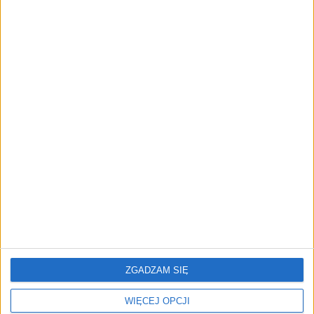
cyfrowe zaplecze do prowadzenia
biznesu
AKTUALNOŚCI
Trzęsienie ziemi w Google
DeepMind. Demis Hassabis oddaje
stery, a architekci Gemini zakładają
własny startup
REKLAMA
ZGADZAM SIĘ
WIĘCEJ OPCJI