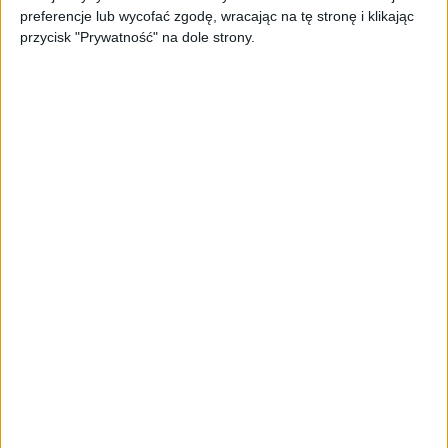
preferencje lub wycofać zgodę, wracając na tę stronę i klikając
przycisk "Prywatność" na dole strony.
STARTUPY
Widzą tajne tunele i korozję przez
beton. Muotech stworzył
kosmiczne RTG, które nie
potrzebuje prądu
AKTUALNOŚCI
AI zamiast Google? Już niedługo
boty będą decydować, gdzie
zrobisz zakupy
AKTUALNOŚCI
Prawie 62 mld zł na inwestycje
przedsiębiorstw z leasingiem
NOWE TECHNOLOGIE
Rynek aplikacji fitness zapomniał o
trenerach. Polski startup
TrainMaster.pro buduje dla nich