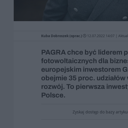
Kuba Dobroszek (oprac.)
12.07.2022 14:07
|
Aktual
PAGRA chce być liderem pr
fotowoltaicznych dla bizn
europejskim inwestorem Ga
obejmie 35 proc. udziałów w
rozwój. To pierwsza inwe
Polsce.
Zyskaj dostęp do bazy artyk