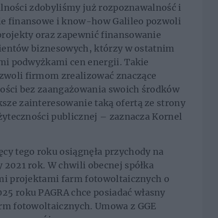
łalności zdobyliśmy już rozpoznawalność i
e finansowe i know-how Galileo pozwoli
projekty oraz zapewnić finansowanie
klientów biznesowych, którzy w ostatnim
ymi podwyżkami cen energii. Takie
zwoli firmom zrealizować znaczące
ności bez zaangażowania swoich środków
sze zainteresowanie taką ofertą ze strony
użyteczności publicznej – zaznacza Kornel
ęcy tego roku osiągnęła przychody na
 2021 rok. W chwili obecnej spółka
mi projektami farm fotowoltaicznych o
025 roku PAGRA chce posiadać własny
arm fotowoltaicznych. Umowa z GGE