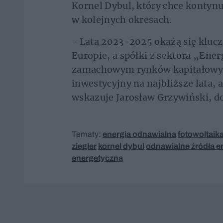
Kornel Dybul, który chce kontynu
w kolejnych okresach.
- Lata 2023-2025 okażą się klucz
Europie, a spółki z sektora „En
zamachowym rynków kapitałowyc
inwestycyjny na najbliższe lata,
wskazuje Jarosław Grzywiński, d
Tematy:
energia odnawialna
fotowoltaik
ziegler
kornel dybul
odnawialne źródła en
energetyczna