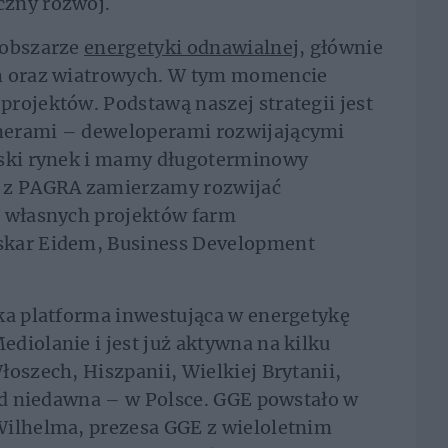
czny rozwój.
 obszarze
energetyki odnawialnej
, głównie
ch oraz wiatrowych. W tym momencie
rojektów. Podstawą naszej strategii jest
nerami – deweloperami rozwijającymi
lski rynek i mamy długoterminowy
e z PAGRA zamierzamy rozwijać
z własnych projektów farm
skar Eidem, Business Development
ka platforma inwestująca w energetykę
diolanie i jest już aktywna na kilku
łoszech, Hiszpanii, Wielkiej Brytanii,
 od niedawna – w Polsce. GGE powstało w
Wilhelma, prezesa GGE z wieloletnim