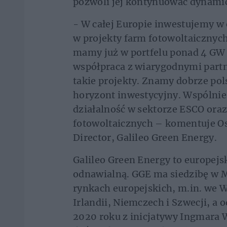
pozwoli jej kontynuować dynami
- W całej Europie inwestujemy w
w projekty farm fotowoltaiczny
mamy już w portfelu ponad 4 GW p
współpraca z wiarygodnymi part
takie projekty. Znamy dobrze po
horyzont inwestycyjny. Wspólni
działalność w sektorze ESCO ora
fotowoltaicznych – komentuje O
Director, Galileo Green Energy.
Galileo Green Energy to europejs
odnawialną. GGE ma siedzibę w Me
rynkach europejskich, m.in. we W
Irlandii, Niemczech i Szwecji, a
2020 roku z inicjatywy Ingmara 