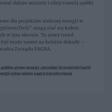
ować dalsze wzrosty i silny rozwój spółki
owe dla projektów zielonej energii w
ergyGreenTech” mogą stać się kołem
h w tym okresie. To nowy trend
 a być może nawet na kolejne dekady –
oradca Zarządu PAGRA.
a
galileo green energy
Jarosław Grzywiński
kamil
ergii
oskar eidem
pagra
transformacja