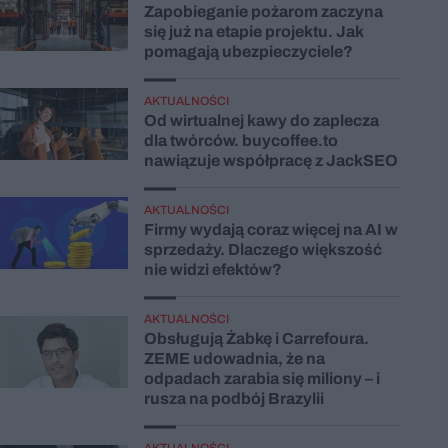
Zapobieganie pożarom zaczyna
się już na etapie projektu. Jak
pomagają ubezpieczyciele?
AKTUALNOŚCI
Od wirtualnej kawy do zaplecza
dla twórców. buycoffee.to
nawiązuje współpracę z JackSEO
AKTUALNOŚCI
Firmy wydają coraz więcej na AI w
sprzedaży. Dlaczego większość
nie widzi efektów?
AKTUALNOŚCI
Obsługują Żabkę i Carrefoura.
ZEME udowadnia, że na
odpadach zarabia się miliony – i
rusza na podbój Brazylii
AKTUALNOŚCI