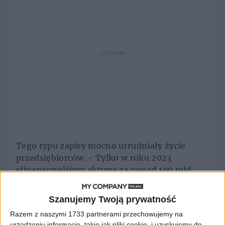
REKLAMA
Tego typu zapisy mocno utrudniały życie
przedsiębiorców. - Tylko w roku 2023
sfinansowaliśmy aktywa za ponad 100 mld
złotych. Z leasingu korzysta milion
przedsiębiorców - dodaje.
Szanujemy Twoją prywatność
Razem z naszymi 1733 partnerami przechowujemy na
urządzeniu informacje, takie jak pliki cookie, i uzyskujemy do