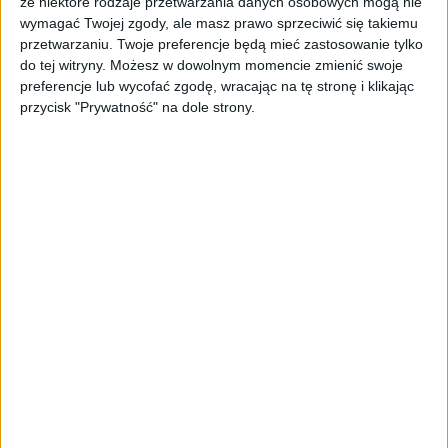
nieuczciwymi praktykami rynkowymi,
że niektóre rodzaje przetwarzania danych osobowych mogą nie
wymagać Twojej zgody, ale masz prawo sprzeciwić się takiemu
polegającymi na zawyżaniu ceny sprzedaży
przetwarzaniu. Twoje preferencje będą mieć zastosowanie tylko
tych produktów w stosunku do cen sprzed
do tej witryny. Możesz w dowolnym momencie zmienić swoje
okresu epidemii. Oznacza to, że
preferencje lub wycofać zgodę, wracając na tę stronę i klikając
przedsiębiorstwa (dystrybutorzy, pośrednicy
przycisk "Prywatność" na dole strony.
sprzedawcy) sprzedające maseczki, będą
musiały uwzględnić ograniczenia cenowe.
Podstawę prawną dla Ministra Rozwoju do
wydania takiego rozporządzenia stanowi
ustawa o szczególnych rozwiązaniach
związanych z zapobieganiem,
przeciwdziałaniem i zwalczaniem COVID-19 i
innych chorób zakaźnych oraz wywołanych
nimi sytuacji kryzysowych - poinformowało
Ministerstwo Rozwoju.