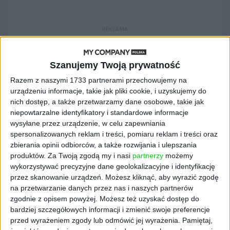
REKLAMA
Szanujemy Twoją prywatność
Razem z naszymi 1733 partnerami przechowujemy na
urządzeniu informacje, takie jak pliki cookie, i uzyskujemy do
nich dostęp, a także przetwarzamy dane osobowe, takie jak
niepowtarzalne identyfikatory i standardowe informacje
Konsultacje mają zakończyć sie 4
wysyłane przez urządzenie, w celu zapewniania
spersonalizowanych reklam i treści, pomiaru reklam i treści oraz
maja. Rozporządzenie ma określać
zbierania opinii odbiorców, a także rozwijania i ulepszania
maksymalne marże hurtowe i detaliczne
produktów.
Za Twoją zgodą my i nasi
partnerzy
możemy
nakładane w sprzedaży maseczek
wykorzystywać precyzyjne dane geolokalizacyjne i identyfikację
stosowanych do zakrywania ust i nosa, które
przez skanowanie urządzeń. Możesz kliknąć, aby wyrazić zgodę
nie są jednocześnie wyrobami medycznymi.
na przetwarzanie danych przez nas i naszych partnerów
zgodnie z opisem powyżej. Możesz też uzyskać dostęp do
- Naszym głównym celem jest ochrona
bardziej szczegółowych informacji i zmienić swoje preferencje
konsumentów przed ewentualnymi
przed wyrażeniem zgody lub odmówić jej wyrażenia.
Pamiętaj,