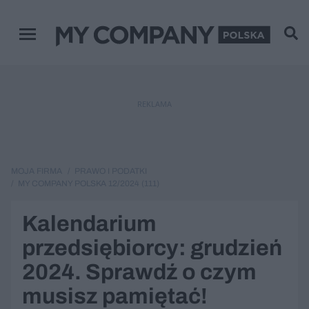
Menu główne
REKLAMA
MOJA FIRMA
PRAWO I PODATKI
MY COMPANY POLSKA 12/2024 (111)
Kalendarium
przedsiębiorcy: grudzień
2024. Sprawdź o czym
musisz pamiętać!