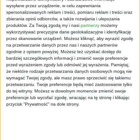
Policji, Komendanta Biura Spraw Wewnętrznych
wysyłane przez urządzenie, w celu zapewniania
Straży Granicznej, komendanta oddziału Straży
spersonalizowanych reklam i treści, pomiaru reklam i treści oraz
Granicznej, Inspektora Nadzoru Wewnętrznego,
zbierania opinii odbiorców, a także rozwijania i ulepszania
Komendanta Głównego Żandarmerii Wojskowej
produktów.
Za Twoją zgodą my i nasi
partnerzy
możemy
wykorzystywać precyzyjne dane geolokalizacyjne i identyfikację
oraz komendanta oddziału Żandarmerii
przez skanowanie urządzeń. Możesz kliknąć, aby wyrazić zgodę
Wojskowej.
na przetwarzanie danych przez nas i naszych partnerów
zgodnie z opisem powyżej. Możesz też uzyskać dostęp do
Pomoc de minimis
bardziej szczegółowych informacji i zmienić swoje preferencje
5 listopada prezydent podpisał ustawę o
przed wyrażeniem zgody lub odmówić jej wyrażenia.
Pamiętaj,
że niektóre rodzaje przetwarzania danych osobowych mogą nie
zmianie niektórych ustaw związanych z
wymagać Twojej zgody, ale masz prawo sprzeciwić się takiemu
udzielaniem pomocy de minimis. Związane
przetwarzaniu. Twoje preferencje będą mieć zastosowanie tylko
jest to z wejściem w życie 1 stycznia 2024 r.
do tej witryny. Możesz w dowolnym momencie zmienić swoje
nowego rozporządzenia Komisji Europejskiej
preferencje lub wycofać zgodę, wracając na tę stronę i klikając
w kwestii warunków udzielania pomocy de
przycisk "Prywatność" na dole strony.
minimis. Zasadnicze zmiany dotyczą:
obliczania trzyletniego okresu przy
sumowaniu limitu pomocy na rok bieżący oraz
dwa ostatnie lata podatkowe