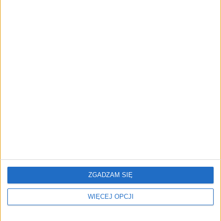
Najnowsze zmiany w
Najnowsze zmiany w
przepisach
przepisach
gospodarczych. Listopad
gospodarczych. Wrzesień
2025
2025
Sejm szykuje zmiany dla
Najnowsze zmiany w
firm. Szybciej odzyskają
przepisach
zwrot podatku VAT
gospodarczych. Kwiecień
ZGADZAM SIĘ
2025
WIĘCEJ OPCJI