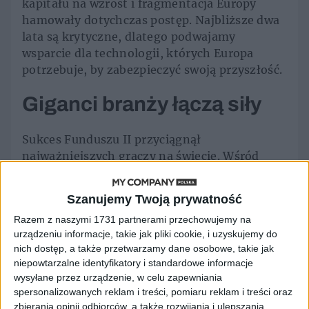
kapitału na wzrost i fragmentacja Europy
hamowały dotychczas postęp. Najbliższe dwa
lata są krytyczne, dlatego podwajamy
wsparcie dla technologii, których Europa
potrzebuje, by zabezpieczyć swoją przyszłość.
Giganci branży łączą siły
Sukces Funduszu II przyciągnął
najważniejszych graczy na świecie. Wśród
nowych inwestorów (Limited Partners)
znalazł się brytyjski gigant
BAE Systems
oraz
Szanujemy Twoją prywatność
amerykański lider oprogramowania
Razem z naszymi 1731 partnerami przechowujemy na
obronnego
Keysight Technologies
. Wsparcie
urządzeniu informacje, takie jak pliki cookie, i uzyskujemy do
płynie także z instytucji publicznych:
nich dostęp, a także przetwarzamy dane osobowe, takie jak
Europejskiego Funduszu Inwestycyjnego
niepowtarzalne identyfikatory i standardowe informacje
(EIF)
w ramach programu InvestEU,
Polskiego
wysyłane przez urządzenie, w celu zapewniania
Funduszu Rozwoju (PFR)
oraz
NATO
spersonalizowanych reklam i treści, pomiaru reklam i treści oraz
Innovation Fund
.
zbierania opinii odbiorców, a także rozwijania i ulepszania