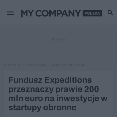
Menu główne
REKLAMA
STARTUPY
AKTUALNOŚCI
NOWE TECHNOLOGIE
Fundusz Expeditions
przeznaczy prawie 200
mln euro na inwestycje w
startupy obronne