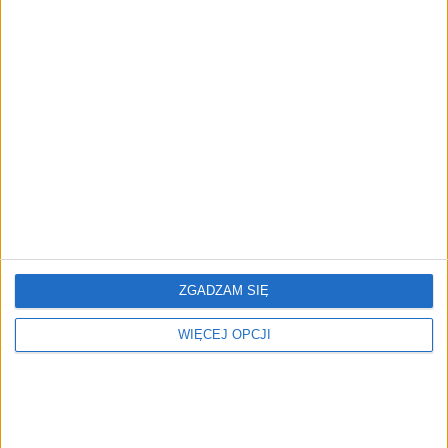
hackathony
Polska wydaje miliardy na
HYPE pozyskał ponad 2
technologie, ale traci
mln zł. Wyprodukuje
kontrolę. Czy finansujemy
kampera klasy ultra-
własną zależność?
premium
ZGADZAM SIĘ
WIĘCEJ OPCJI
Start Forum
Tylko dojrzałe firmy są
Ekonomicznego w
gotowe do ekspansji
Karpaczu już za dwa
zagranicznej. Które rynki