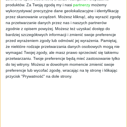
produktów.
Za Twoją zgodą my i nasi
partnerzy
możemy
Marjut Falkstedt, dyrektor generalna EFI
,
wykorzystywać precyzyjne dane geolokalizacyjne i identyfikację
podkreśla znaczenie tej współpracy: –
przez skanowanie urządzeń. Możesz kliknąć, aby wyrazić zgodę
Inwestowanie w europejską innowacyjność w
na przetwarzanie danych przez nas i naszych partnerów
zgodnie z opisem powyżej. Możesz też uzyskać dostęp do
dziedzinie bezpieczeństwa i obronności to nie
bardziej szczegółowych informacji i zmienić swoje preferencje
tylko imperatyw strategiczny; to niezbędne
przed wyrażeniem zgody lub odmówić jej wyrażenia.
Pamiętaj,
zobowiązanie do zabezpieczenia naszej
że niektóre rodzaje przetwarzania danych osobowych mogą nie
przyszłości. Dlatego wraz z Komisją
wymagać Twojej zgody, ale masz prawo sprzeciwić się takiemu
Europejską opracowaliśmy dedykowany
przetwarzaniu. Twoje preferencje będą mieć zastosowanie tylko
Instrument Kapitałowy na rzecz Obronności.
do tej witryny. Możesz w dowolnym momencie zmienić swoje
Wspierając takie inicjatywy jak Expeditions,
preferencje lub wycofać zgodę, wracając na tę stronę i klikając
przycisk "Prywatność" na dole strony.
wzmacniamy przedsiębiorstwa i nowe
technologie, które zwiększają naszą
odporność, napędzają innowacyjność i dbają o
nasze bezpieczeństwo.
Zadowolenia nie kryje też
David Ewing z BAE
Systems
: – Cieszymy się z partnerstwa z
Expeditions jako inwestor w Funduszu II. Ich