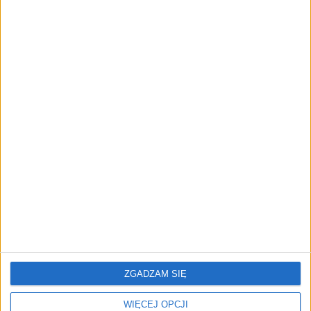
REKLAMA
ZGADZAM SIĘ
ZOBACZ RÓWNIEŻ
WIĘCEJ OPCJI