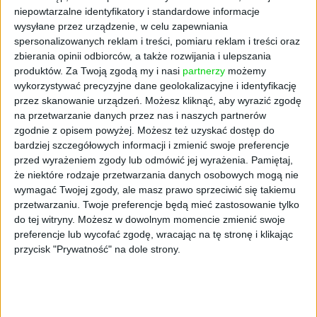
niepowtarzalne identyfikatory i standardowe informacje
składnik, który wstrząsnął
wysyłane przez urządzenie, w celu zapewniania
spersonalizowanych reklam i treści, pomiaru reklam i treści oraz
działalnością Avonu
zbierania opinii odbiorców, a także rozwijania i ulepszania
produktów.
Za Twoją zgodą my i nasi
partnerzy
możemy
wykorzystywać precyzyjne dane geolokalizacyjne i identyfikację
Talk, naturalny minerał powszechnie
przez skanowanie urządzeń. Możesz kliknąć, aby wyrazić zgodę
stosowany w kosmetyce, stał się głównym
na przetwarzanie danych przez nas i naszych partnerów
punktem zapalnym dla Avonu. Firma jest
zgodnie z opisem powyżej. Możesz też uzyskać dostęp do
bardziej szczegółowych informacji i zmienić swoje preferencje
obecnie obciążona 386 pozwami sądowymi, w
przed wyrażeniem zgody lub odmówić jej wyrażenia.
Pamiętaj,
których oskarża się ją o użycie talku
że niektóre rodzaje przetwarzania danych osobowych mogą nie
(uznawanego za rakotwórczy) w swoich
wymagać Twojej zgody, ale masz prawo sprzeciwić się takiemu
produktach sprzedawanych przed 2016
przetwarzaniu. Twoje preferencje będą mieć zastosowanie tylko
rokiem. W obliczu tych oskarżeń Avon wydał
do tej witryny. Możesz w dowolnym momencie zmienić swoje
już 225 milionów dolarów na obronę prawną.
preferencje lub wycofać zgodę, wracając na tę stronę i klikając
Choć zarząd firmy podkreśla, że wszystkie
przycisk "Prywatność" na dole strony.
zarzuty są bezpodstawne i że talk stosowany
przez Avon przeszedł rygorystyczne testy
potwierdzające brak azbestu, kryzys