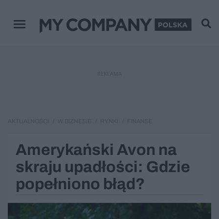
Menu główne
REKLAMA
AKTUALNOŚCI
W BIZNESIE
RYNKI
FINANSE
Amerykański Avon na
skraju upadłości: Gdzie
popełniono błąd?