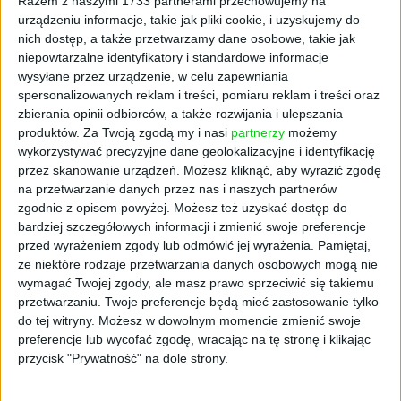
Razem z naszymi 1733 partnerami przechowujemy na
wymiaru. Wybieramy je, kierując się nie tylko
urządzeniu informacje, takie jak pliki cookie, i uzyskujemy do
nich dostęp, a także przetwarzamy dane osobowe, takie jak
odpowiedzialnością za losy całej gospodarki w
niepowtarzalne identyfikatory i standardowe informacje
trudnym okresie epidemii, ale też ze względu
wysyłane przez urządzenie, w celu zapewniania
na ich doskonałą jakość – mówi minister
spersonalizowanych reklam i treści, pomiaru reklam i treści oraz
rozwoju Jadwiga Emilewicz. – Wyzwaniem,
zbierania opinii odbiorców, a także rozwijania i ulepszania
przed którym stoją dziś przedsiębiorcy z
produktów.
Za Twoją zgodą my i nasi
partnerzy
możemy
branży rolniczej jest cyfrowa rewolucja w
wykorzystywać precyzyjne dane geolokalizacyjne i identyfikację
stronę rolnictwa 4.0.
przez skanowanie urządzeń. Możesz kliknąć, aby wyrazić zgodę
na przetwarzanie danych przez nas i naszych partnerów
Słowa szefowej resortu rozwoju potwierdza
zgodnie z opisem powyżej. Możesz też uzyskać dostęp do
też diagnoza dokonana przez NCBR na
bardziej szczegółowych informacji i zmienić swoje preferencje
przed wyrażeniem zgody lub odmówić jej wyrażenia.
Pamiętaj,
podstawie programów realizowanych przez
że niektóre rodzaje przetwarzania danych osobowych mogą nie
Centrum w ramach obecnej perspektywy
wymagać Twojej zgody, ale masz prawo sprzeciwić się takiemu
budżetowej Unii Europejskiej:
przetwarzaniu. Twoje preferencje będą mieć zastosowanie tylko
do tej witryny. Możesz w dowolnym momencie zmienić swoje
- W latach 2016-2019 NCBR wspierało rozwój
preferencje lub wycofać zgodę, wracając na tę stronę i klikając
nauk rolniczych i transfer wyników prac
przycisk "Prywatność" na dole strony.
naukowców głównie w takich obszarach jak
produkcja i przetwórstwo żywności,