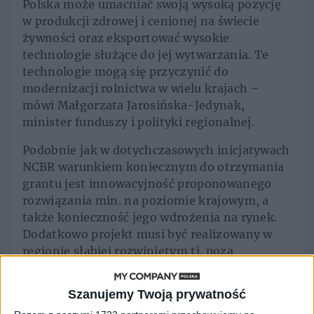
Polska może umacniać swoją wysoką pozycję
w produkcji zdrowej i cenionej na świecie
żywności oraz eksportować wysokie
technologie służące do jej wytwarzania. Te
technologie mogą się przyczynić do
modernizacji rolnictwa w wielu krajach –
mówi Małgorzata Jarosińska-Jedynak,
minister funduszy i polityki regionalnej.
Podobnie jak w dotychczasowych inicjatywach
NCBR warunkiem koniecznym do otrzymania
grantu jest innowacyjność proponowanego
rozwiązania min. na poziomie krajowym, a
także konieczność jego wdrożenia na rynek.
Dodatkowo projekt musi być realizowany w
regionie słabiej rozwiniętym tj. poza
województwem mazowieckim.
Szanujemy Twoją prywatność
- Określenie „made in Poland” w przypadku
produktów spożywczych nabiera dziś nowego