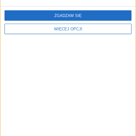
zmienić polską
finansowaniu czas na
gospodarkę. Oto finaliści
śmigłowiec. FlyFocus
ZGADZAM SIĘ
EEC Startup Challenge
prezentuje
2026
autonomicznego
KURIERA
WIĘCEJ OPCJI
Seniorzy przecierają oczy
Ryvu Therapeutics z
ze zdumienia. Tak wygląda
potężnym zastrzykiem
realna wypłata trzynastki
gotówki. Blisko 20 mln zł
od NCBR na walkę z
rakiem