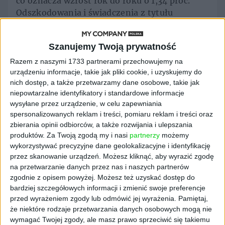
co oznacza wzrost rok do roku o 1,34 proc.
Odszkodowania i świadczenia z tytułu
ubezpieczeń OC pojazdów lądowych, w tym OC
posiadaczy pojazdów mechanicznych,
Szanujemy Twoją prywatność
wyniosły 3,3 mld zł, co oznacza wzrost rok do
roku o 14,6 proc.
Razem z naszymi 1733 partnerami przechowujemy na
urządzeniu informacje, takie jak pliki cookie, i uzyskujemy do
nich dostęp, a także przetwarzamy dane osobowe, takie jak
niepowtarzalne identyfikatory i standardowe informacje
Tematy:
gospodarka
wysyłane przez urządzenie, w celu zapewniania
spersonalizowanych reklam i treści, pomiaru reklam i treści oraz
zbierania opinii odbiorców, a także rozwijania i ulepszania
produktów.
Za Twoją zgodą my i nasi
partnerzy
możemy
wykorzystywać precyzyjne dane geolokalizacyjne i identyfikację
przez skanowanie urządzeń. Możesz kliknąć, aby wyrazić zgodę
na przetwarzanie danych przez nas i naszych partnerów
zgodnie z opisem powyżej. Możesz też uzyskać dostęp do
bardziej szczegółowych informacji i zmienić swoje preferencje
przed wyrażeniem zgody lub odmówić jej wyrażenia.
Pamiętaj,
że niektóre rodzaje przetwarzania danych osobowych mogą nie
REKLAMA
wymagać Twojej zgody, ale masz prawo sprzeciwić się takiemu