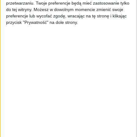
przetwarzaniu. Twoje preferencje będą mieć zastosowanie tylko
do tej witryny. Możesz w dowolnym momencie zmienić swoje
preferencje lub wycofać zgodę, wracając na tę stronę i klikając
przycisk "Prywatność" na dole strony.
ZOBACZ RÓWNIEŻ
Skoro jest tak dobrze, to
Szach-mat wobec
czemu jest tak źle. Analiza
zwolenników Polexitu.
BCC sytuacji małych i
Nasz potencjał
średnich przedsiębiorstw
eksportowy wzrósł
siedmiokrotnie od akcesji
do UE