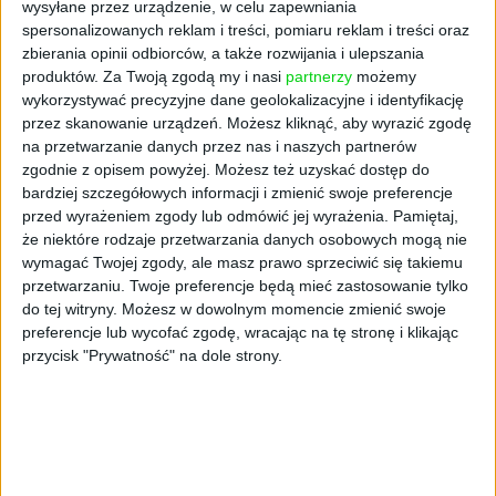
wysyłane przez urządzenie, w celu zapewniania
spersonalizowanych reklam i treści, pomiaru reklam i treści oraz
zbierania opinii odbiorców, a także rozwijania i ulepszania
produktów.
Za Twoją zgodą my i nasi
partnerzy
możemy
wykorzystywać precyzyjne dane geolokalizacyjne i identyfikację
przez skanowanie urządzeń. Możesz kliknąć, aby wyrazić zgodę
na przetwarzanie danych przez nas i naszych partnerów
zgodnie z opisem powyżej. Możesz też uzyskać dostęp do
bardziej szczegółowych informacji i zmienić swoje preferencje
AKTUALNOŚCI
przed wyrażeniem zgody lub odmówić jej wyrażenia.
Pamiętaj,
61 proc. firm woli mieć na własność
że niektóre rodzaje przetwarzania danych osobowych mogą nie
niż pożyczać, ale wynajem sprzętu
wymagać Twojej zgody, ale masz prawo sprzeciwić się takiemu
przetwarzaniu. Twoje preferencje będą mieć zastosowanie tylko
zyskuje w wielu branżach
do tej witryny. Możesz w dowolnym momencie zmienić swoje
Redakcja
24.10.2022
preferencje lub wycofać zgodę, wracając na tę stronę i klikając
przycisk "Prywatność" na dole strony.
NAJNOWSZE