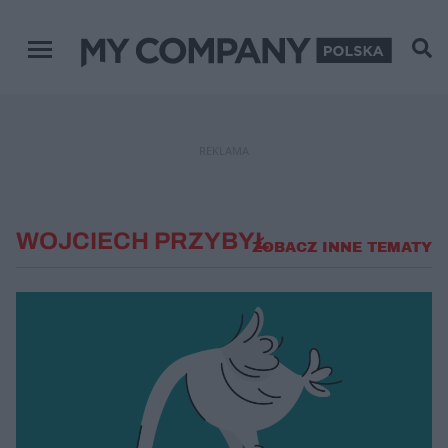
Menu główne
REKLAMA
WOJCIECH PRZYBYŁ
ZOBACZ INNE TEMATY