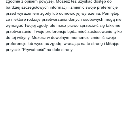
zgodnie z opisem powyżej. Możesz też uzyskać dostęp do
się namnażać
bardziej szczegółowych informacji i zmienić swoje preferencje
przed wyrażeniem zgody lub odmówić jej wyrażenia.
Pamiętaj,
AKTUALNOŚCI
że niektóre rodzaje przetwarzania danych osobowych mogą nie
ByteDance idzie po AI numer
wymagać Twojej zgody, ale masz prawo sprzeciwić się takiemu
jeden. Właściciel TikToka trenuje
przetwarzaniu. Twoje preferencje będą mieć zastosowanie tylko
model o nawet 10 bln parametrów
do tej witryny. Możesz w dowolnym momencie zmienić swoje
preferencje lub wycofać zgodę, wracając na tę stronę i klikając
AKTUALNOŚCI
przycisk "Prywatność" na dole strony.
„Nie rób tego!”. Co dziesiąty polski
przedsiębiorca szczerze odradza
pójście na swoje
AKTUALNOŚCI
Klaavi, czyli wyjątkowa klawiatura
ekranowa. Nowy projekt byłego
wiceministra
STARTUPY
Od pomysłu do gotowej strony
sprzedażowej w pięć minut. Rusza
PAGEnza – polski kreator landing