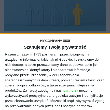
AKTUALNOŚCI
1/3 więcej CV. Rekruterzy mogą w
Szanujemy Twoją prywatność
nich przebierać
Razem z naszymi 1733 partnerami przechowujemy na
Igor Blukowski (oprac.)
26.01.2023
urządzeniu informacje, takie jak pliki cookie, i uzyskujemy do
nich dostęp, a także przetwarzamy dane osobowe, takie jak
niepowtarzalne identyfikatory i standardowe informacje
wysyłane przez urządzenie, w celu zapewniania
spersonalizowanych reklam i treści, pomiaru reklam i treści oraz
NAJNOWSZE
zbierania opinii odbiorców, a także rozwijania i ulepszania
produktów.
Za Twoją zgodą my i nasi
partnerzy
możemy
wykorzystywać precyzyjne dane geolokalizacyjne i identyfikację
AKTUALNOŚCI
przez skanowanie urządzeń. Możesz kliknąć, aby wyrazić zgodę
AI stworzyła wirusy, które nie
na przetwarzanie danych przez nas i naszych partnerów
istnieją w naturze. 16 z nich zaczęło