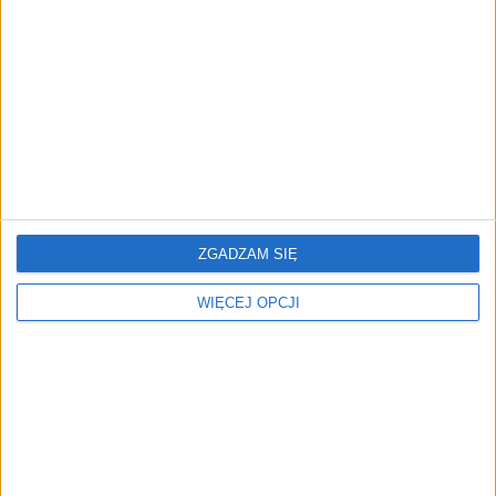
przedsiębiorstw z leasingiem
NOWE TECHNOLOGIE
Rynek aplikacji fitness zapomniał o
trenerach. Polski startup
TrainMaster.pro buduje dla nich
cyfrowe zaplecze do prowadzenia
biznesu
ZGADZAM SIĘ
WIĘCEJ OPCJI
REKLAMA