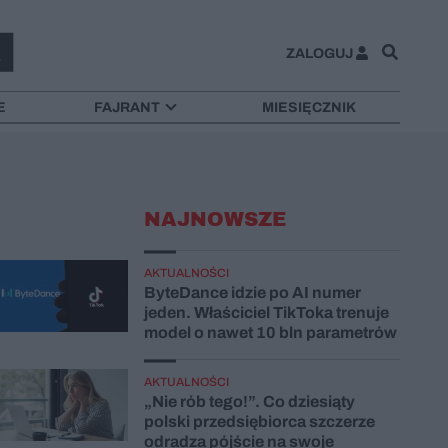
ZALOGUJ
E
FAJRANT
MIESIĘCZNIK
NAJNOWSZE
AKTUALNOŚCI
ByteDance idzie po AI numer
jeden. Właściciel TikToka trenuje
model o nawet 10 bln parametrów
AKTUALNOŚCI
„Nie rób tego!”. Co dziesiąty
polski przedsiębiorca szczerze
odradza pójście na swoje