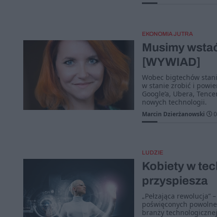
EKONOMIA JUTRA
Musimy wstać
[WYWIAD]
Wobec bigtechów stanie
w stanie zrobić i powie
Google’a, Ubera, Tence
nowych technologii.
Marcin Dzierżanowski
0
LUDZIE
Kobiety w tec
przyspiesza
„Pełzająca rewolucja” –
poświęconych powolnem
branży technologicznej.