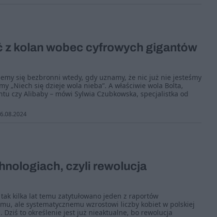
 z kolan wobec cyfrowych gigantów
my się bezbronni wtedy, gdy uznamy, że nic już nie jesteśmy
my „Niech się dzieje wola nieba”. A właściwie wola Bolta,
ntu czy Alibaby – mówi Sylwia Czubkowska, specjalistka od
6.08.2024
hnologiach, czyli rewolucja
 tak kilka lat temu zatytułowano jeden z raportów
u, ale systematycznemu wzrostowi liczby kobiet w polskiej
 Dziś to określenie jest już nieaktualne, bo rewolucja