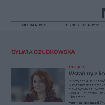
AKTUALNOŚCI
BIZNES I TRENDY
SYLWIA CZUBKOWSKA
TYLKO U NAS
Wstańmy z ko
W przypadku big techó
w koszulkach i trampka
mówi Sylwia Czubkowska
książki „Bóg techy. Jak
i światem”.
Marcin Dzierżanowski
0