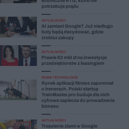
kosmiczne RTG, które nie
potrzebuje prądu
AKTUALNOŚCI
AI zamiast Google? Już niedługo
boty będą decydować, gdzie
zrobisz zakupy
AKTUALNOŚCI
Prawie 62 mld zł na inwestycje
przedsiębiorstw z leasingiem
NOWE TECHNOLOGIE
Rynek aplikacji fitness zapomniał
o trenerach. Polski startup
TrainMaster.pro buduje dla nich
cyfrowe zaplecze do prowadzenia
biznesu
AKTUALNOŚCI
Trzęsienie ziemi w Google