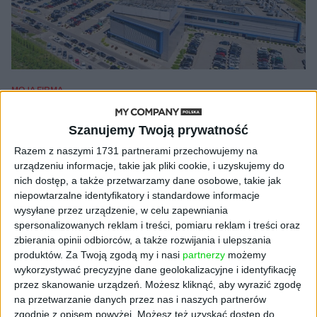
MOJA FIRMA
Specjalne Strefy Ekonomiczne nie
tylko dla gigantów!
Szanujemy Twoją prywatność
Marcin Dzierżanowski
29.09.2025
Razem z naszymi 1731 partnerami przechowujemy na
urządzeniu informacje, takie jak pliki cookie, i uzyskujemy do
nich dostęp, a także przetwarzamy dane osobowe, takie jak
niepowtarzalne identyfikatory i standardowe informacje
wysyłane przez urządzenie, w celu zapewniania
NAJNOWSZE
spersonalizowanych reklam i treści, pomiaru reklam i treści oraz
zbierania opinii odbiorców, a także rozwijania i ulepszania
produktów.
Za Twoją zgodą my i nasi
partnerzy
możemy
AKTUALNOŚCI
wykorzystywać precyzyjne dane geolokalizacyjne i identyfikację
Spójna komunikacja po zakupie i
przez skanowanie urządzeń. Możesz kliknąć, aby wyrazić zgodę
oferta dla biznesu – jak okiełznać
na przetwarzanie danych przez nas i naszych partnerów
chaos w e-commerce?
zgodnie z opisem powyżej. Możesz też uzyskać dostęp do