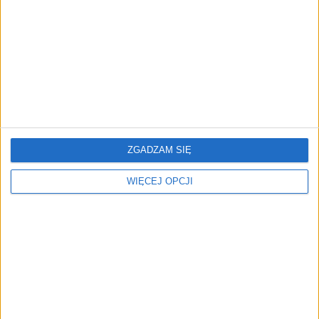
miłość Polaków do sarmatów?
AKTUALNOŚCI
ICEYE pierwszą spółką wspartą
przez fundusz Scaleup Europe
Komisji Europejskiej
ZGADZAM SIĘ
WIĘCEJ OPCJI
REKLAMA