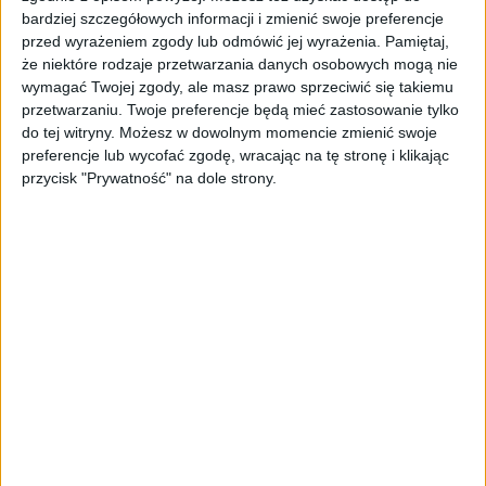
bardziej szczegółowych informacji i zmienić swoje preferencje
STARTUPY
przed wyrażeniem zgody lub odmówić jej wyrażenia.
Pamiętaj,
Widzą tajne tunele i korozję przez
że niektóre rodzaje przetwarzania danych osobowych mogą nie
beton. Muotech stworzył
wymagać Twojej zgody, ale masz prawo sprzeciwić się takiemu
kosmiczne RTG, które nie
przetwarzaniu. Twoje preferencje będą mieć zastosowanie tylko
potrzebuje prądu
do tej witryny. Możesz w dowolnym momencie zmienić swoje
preferencje lub wycofać zgodę, wracając na tę stronę i klikając
AKTUALNOŚCI
przycisk "Prywatność" na dole strony.
AI zamiast Google? Już niedługo
boty będą decydować, gdzie
zrobisz zakupy
AKTUALNOŚCI
Prawie 62 mld zł na inwestycje
przedsiębiorstw z leasingiem
NOWE TECHNOLOGIE
Rynek aplikacji fitness zapomniał o
trenerach. Polski startup
TrainMaster.pro buduje dla nich
cyfrowe zaplecze do prowadzenia