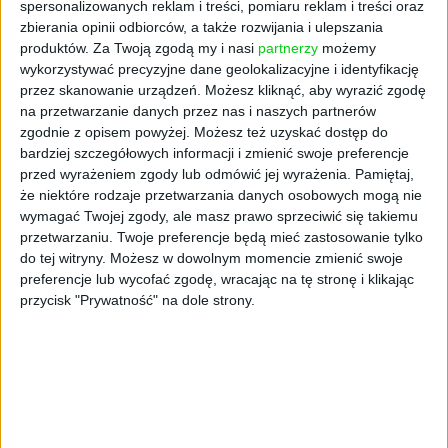
spersonalizowanych reklam i treści, pomiaru reklam i treści oraz
zbierania opinii odbiorców, a także rozwijania i ulepszania
produktów.
Za Twoją zgodą my i nasi
partnerzy
możemy
wykorzystywać precyzyjne dane geolokalizacyjne i identyfikację
przez skanowanie urządzeń. Możesz kliknąć, aby wyrazić zgodę
na przetwarzanie danych przez nas i naszych partnerów
zgodnie z opisem powyżej. Możesz też uzyskać dostęp do
bardziej szczegółowych informacji i zmienić swoje preferencje
przed wyrażeniem zgody lub odmówić jej wyrażenia.
Pamiętaj,
FRANCZYZOWY BIZNES
że niektóre rodzaje przetwarzania danych osobowych mogą nie
Biurowa rewolucja. Firmy
wymagać Twojej zgody, ale masz prawo sprzeciwić się takiemu
przestawiają się na biura elastyczne
przetwarzaniu. Twoje preferencje będą mieć zastosowanie tylko
do tej witryny. Możesz w dowolnym momencie zmienić swoje
Materiał partnera
17.05.2021
preferencje lub wycofać zgodę, wracając na tę stronę i klikając
przycisk "Prywatność" na dole strony.
NAJNOWSZE
AKTUALNOŚCI
Trzęsienie ziemi w Google