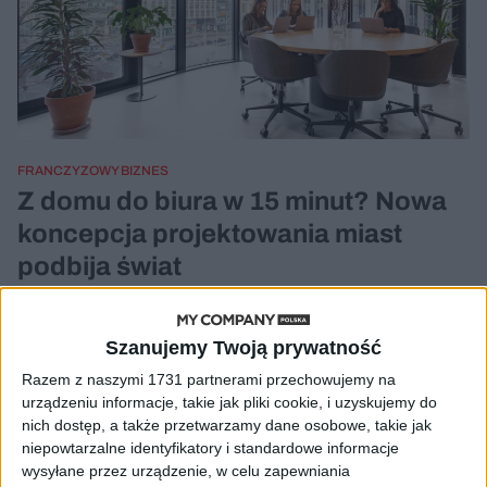
FRANCZYZOWY BIZNES
Z domu do biura w 15 minut? Nowa
koncepcja projektowania miast
podbija świat
Materiał partnera
31.08.2021
Szanujemy Twoją prywatność
Razem z naszymi 1731 partnerami przechowujemy na
urządzeniu informacje, takie jak pliki cookie, i uzyskujemy do
nich dostęp, a także przetwarzamy dane osobowe, takie jak
niepowtarzalne identyfikatory i standardowe informacje
wysyłane przez urządzenie, w celu zapewniania