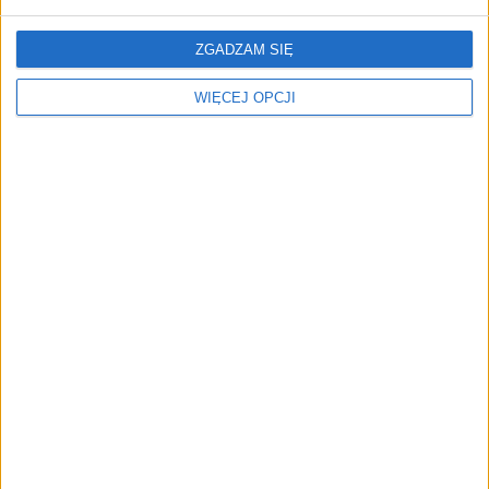
biznesu
ZGADZAM SIĘ
AKTUALNOŚCI
Trzęsienie ziemi w Google
WIĘCEJ OPCJI
DeepMind. Demis Hassabis oddaje
stery, a architekci Gemini zakładają
własny startup
REKLAMA