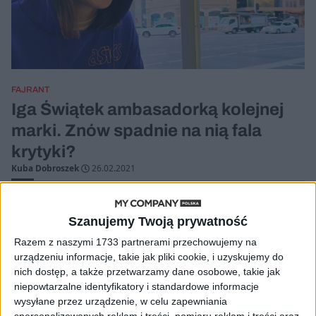
FAJRANT
Iga Świątek ambasadorką kolejnej
marki. Znów spadnie na nią fala
krytyki?
Kuba Dobroszek
26.02.2021
Szanujemy Twoją prywatność
Razem z naszymi 1733 partnerami przechowujemy na
urządzeniu informacje, takie jak pliki cookie, i uzyskujemy do
nich dostęp, a także przetwarzamy dane osobowe, takie jak
niepowtarzalne identyfikatory i standardowe informacje
wysyłane przez urządzenie, w celu zapewniania
spersonalizowanych reklam i treści, pomiaru reklam i treści oraz