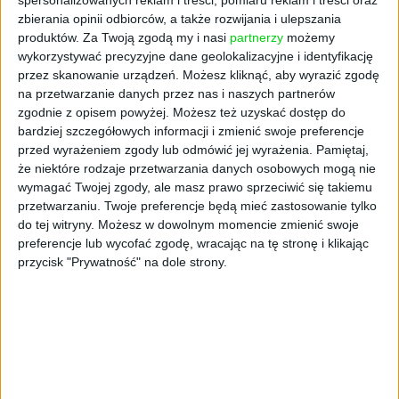
zbierania opinii odbiorców, a także rozwijania i ulepszania
produktów.
Za Twoją zgodą my i nasi
partnerzy
możemy
wykorzystywać precyzyjne dane geolokalizacyjne i identyfikację
przez skanowanie urządzeń. Możesz kliknąć, aby wyrazić zgodę
na przetwarzanie danych przez nas i naszych partnerów
zgodnie z opisem powyżej. Możesz też uzyskać dostęp do
bardziej szczegółowych informacji i zmienić swoje preferencje
EDYTORIAL
przed wyrażeniem zgody lub odmówić jej wyrażenia.
Pamiętaj,
Na kryzys odrobina luksusu
że niektóre rodzaje przetwarzania danych osobowych mogą nie
Grzegorz Sadowski
27.11.2020
wymagać Twojej zgody, ale masz prawo sprzeciwić się takiemu
przetwarzaniu. Twoje preferencje będą mieć zastosowanie tylko
do tej witryny. Możesz w dowolnym momencie zmienić swoje
preferencje lub wycofać zgodę, wracając na tę stronę i klikając
przycisk "Prywatność" na dole strony.
NAJNOWSZE
AKTUALNOŚCI
ByteDance idzie po AI numer
jeden. Właściciel TikToka trenuje
model o nawet 10 bln parametrów