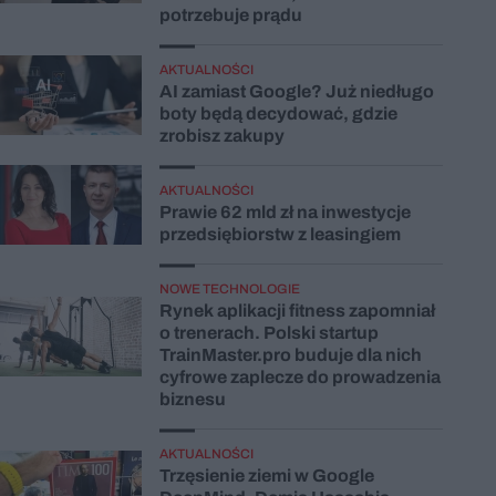
potrzebuje prądu
AKTUALNOŚCI
AI zamiast Google? Już niedługo
boty będą decydować, gdzie
zrobisz zakupy
AKTUALNOŚCI
Prawie 62 mld zł na inwestycje
przedsiębiorstw z leasingiem
NOWE TECHNOLOGIE
Rynek aplikacji fitness zapomniał
o trenerach. Polski startup
TrainMaster.pro buduje dla nich
cyfrowe zaplecze do prowadzenia
biznesu
AKTUALNOŚCI
Trzęsienie ziemi w Google