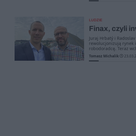
LUDZIE
Finax, czyli 
Juraj Hrbatý i Radosla
rewolucjonizują rynek 
robodoradcę. Teraz wc
Tomasz Michalik
23.03.