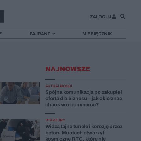
ZALOGUJ
E
FAJRANT
MIESIĘCZNIK
NAJNOWSZE
AKTUALNOŚCI
Spójna komunikacja po zakupie i
oferta dla biznesu – jak okiełznać
chaos w e-commerce?
STARTUPY
Widzą tajne tunele i korozję przez
beton. Muotech stworzył
kosmiczne RTG, które nie