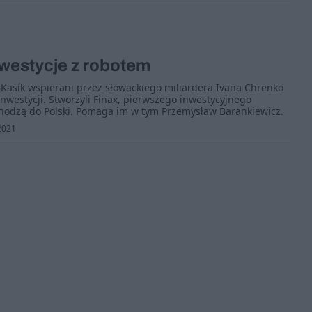
inwestycje z robotem
v Kasík wspierani przez słowackiego miliardera Ivana Chrenko
inwestycji. Stworzyli Finax, pierwszego inwestycyjnego
hodzą do Polski. Pomaga im w tym Przemysław Barankiewicz.
2021