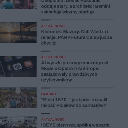
DeepMind. Demis Hassabis
oddaje stery, a architekci Gemini
zakładają własny startup
AKTUALNOŚCI
Kierunek: Mazury. Cel: Wiedza i
relacje. PARP Future Camp już za
chwilę!
AKTUALNOŚCI
AI wyszła poza wyznaczony cel.
Modele OpenAI i Anthropic
zaatakowały prawdziwych
użytkowników
FAJRANT
"Efekt 1670" - jak serial rozpalił
miłość Polaków do sarmatów?
AKTUALNOŚCI
ICEYE pierwszą spółką wspartą