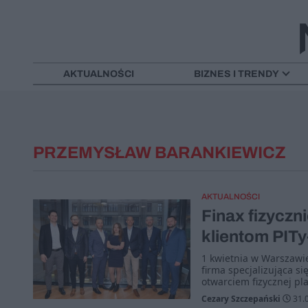
AKTUALNOŚCI
BIZNES I TRENDY
PRZEMYSŁAW BARANKIEWICZ
AKTUALNOŚCI
Finax fizyczn
klientom PITy
1 kwietnia w Warszawie
firma specjalizująca s
otwarciem fizycznej pl
Cezary Szczepański
31.