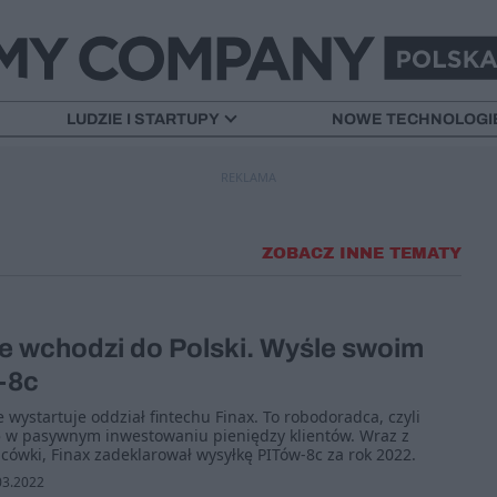
LUDZIE I STARTUPY
NOWE TECHNOLOGI
REKLAMA
ZOBACZ INNE TEMATY
ie wchodzi do Polski. Wyśle swoim
-8c
 wystartuje oddział fintechu Finax. To robodoradca, czyli
ię w pasywnym inwestowaniu pieniędzy klientów. Wraz z
acówki, Finax zadeklarował wysyłkę PITów-8c za rok 2022.
03.2022