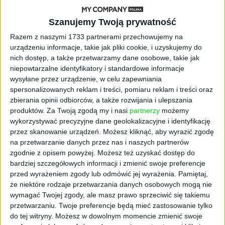
AKTUALNOŚCI
Szanujemy Twoją prywatność
ByteDance idzie po AI numer
Razem z naszymi 1733 partnerami przechowujemy na
jeden. Właściciel TikToka trenuje
urządzeniu informacje, takie jak pliki cookie, i uzyskujemy do
model o nawet 10 bln parametrów
nich dostęp, a także przetwarzamy dane osobowe, takie jak
niepowtarzalne identyfikatory i standardowe informacje
AKTUALNOŚCI
wysyłane przez urządzenie, w celu zapewniania
„Nie rób tego!”. Co dziesiąty polski
spersonalizowanych reklam i treści, pomiaru reklam i treści oraz
przedsiębiorca szczerze odradza
zbierania opinii odbiorców, a także rozwijania i ulepszania
pójście na swoje
produktów.
Za Twoją zgodą my i nasi
partnerzy
możemy
wykorzystywać precyzyjne dane geolokalizacyjne i identyfikację
AKTUALNOŚCI
przez skanowanie urządzeń. Możesz kliknąć, aby wyrazić zgodę
Klaavi, czyli wyjątkowa klawiatura
na przetwarzanie danych przez nas i naszych partnerów
ekranowa. Nowy projekt byłego
zgodnie z opisem powyżej. Możesz też uzyskać dostęp do
wiceministra
bardziej szczegółowych informacji i zmienić swoje preferencje
przed wyrażeniem zgody lub odmówić jej wyrażenia.
Pamiętaj,
STARTUPY
że niektóre rodzaje przetwarzania danych osobowych mogą nie
Od pomysłu do gotowej strony
wymagać Twojej zgody, ale masz prawo sprzeciwić się takiemu
sprzedażowej w pięć minut. Rusza
przetwarzaniu. Twoje preferencje będą mieć zastosowanie tylko
PAGEnza – polski kreator landing
do tej witryny. Możesz w dowolnym momencie zmienić swoje
page’y oparty na AI