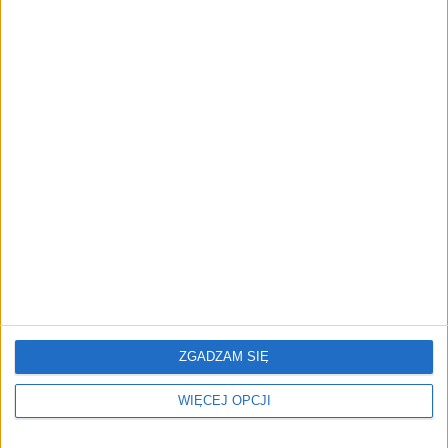
NOWE TECHNOLOGIE
Rynek aplikacji fitness zapomniał o
trenerach. Polski startup
TrainMaster.pro buduje dla nich
cyfrowe zaplecze do prowadzenia
biznesu
REKLAMA
ZGADZAM SIĘ
WIĘCEJ OPCJI