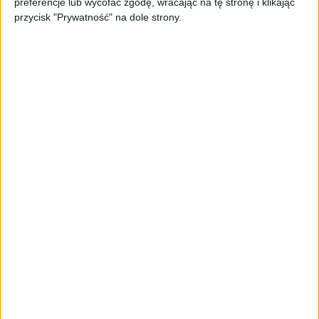
preferencje lub wycofać zgodę, wracając na tę stronę i klikając
przycisk "Prywatność" na dole strony.
AKTUALNOŚCI
Spójna komunikacja po zakupie i
oferta dla biznesu – jak okiełznać
chaos w e-commerce?
STARTUPY
Widzą tajne tunele i korozję przez
beton. Muotech stworzył
kosmiczne RTG, które nie
potrzebuje prądu
AKTUALNOŚCI
AI zamiast Google? Już niedługo
boty będą decydować, gdzie
zrobisz zakupy
AKTUALNOŚCI
Prawie 62 mld zł na inwestycje
przedsiębiorstw z leasingiem