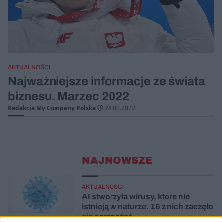
AKTUALNOŚCI
Najważniejsze informacje ze świata
biznesu. Marzec 2022
Redakcja My Company Polska
28.02.2022
NAJNOWSZE
AKTUALNOŚCI
AI stworzyła wirusy, które nie
istnieją w naturze. 16 z nich zaczęło
się namnażać