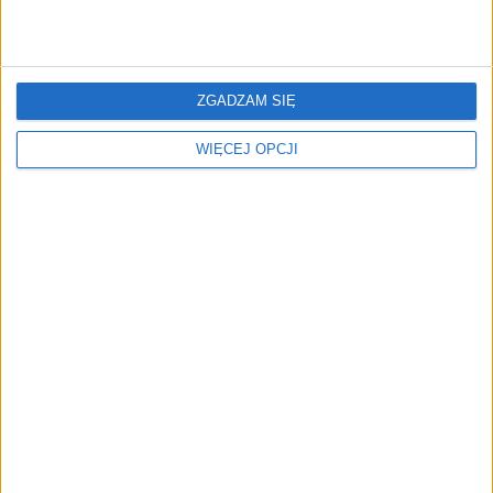
użytkowników
FAJRANT
"Efekt 1670" - jak serial rozpalił
ZGADZAM SIĘ
miłość Polaków do sarmatów?
WIĘCEJ OPCJI
AKTUALNOŚCI
ICEYE pierwszą spółką wspartą
przez fundusz Scaleup Europe
Komisji Europejskiej
REKLAMA