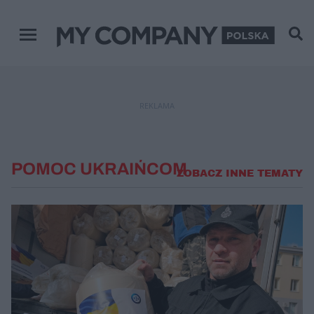
Menu główne
REKLAMA
POMOC UKRAIŃCOM
ZOBACZ INNE TEMATY