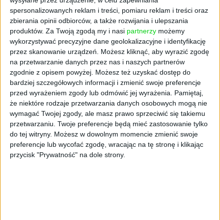
wysyłane przez urządzenie, w celu zapewniania
spersonalizowanych reklam i treści, pomiaru reklam i treści oraz
zbierania opinii odbiorców, a także rozwijania i ulepszania
produktów.
Za Twoją zgodą my i nasi
partnerzy
możemy
wykorzystywać precyzyjne dane geolokalizacyjne i identyfikację
przez skanowanie urządzeń. Możesz kliknąć, aby wyrazić zgodę
na przetwarzanie danych przez nas i naszych partnerów
zgodnie z opisem powyżej. Możesz też uzyskać dostęp do
bardziej szczegółowych informacji i zmienić swoje preferencje
AKTUALNOŚCI
przed wyrażeniem zgody lub odmówić jej wyrażenia.
Pamiętaj,
Wystartował portal agregujący
że niektóre rodzaje przetwarzania danych osobowych mogą nie
wymagać Twojej zgody, ale masz prawo sprzeciwić się takiemu
oferty pomocy dla uchodźców
przetwarzaniu. Twoje preferencje będą mieć zastosowanie tylko
wojennych
do tej witryny. Możesz w dowolnym momencie zmienić swoje
Cezary Szczepański (oprac.)
28.02.2022
preferencje lub wycofać zgodę, wracając na tę stronę i klikając
przycisk "Prywatność" na dole strony.
NAJNOWSZE