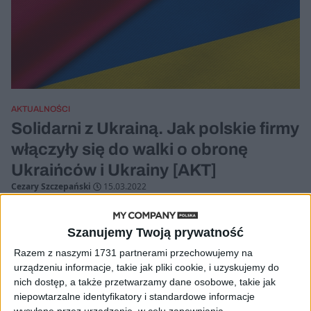
AKTUALNOŚCI
Solidarni z Ukrainą. Jak polskie firmy
włączyły się do walki o obronę
Ukraińców i Ukrainy [AKT]
Cezary Szczepański
15.03.2022
Szanujemy Twoją prywatność
Razem z naszymi 1731 partnerami przechowujemy na
urządzeniu informacje, takie jak pliki cookie, i uzyskujemy do
nich dostęp, a także przetwarzamy dane osobowe, takie jak
niepowtarzalne identyfikatory i standardowe informacje