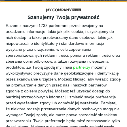
jeden. Właściciel TikToka trenuje
model o nawet 10 bln parametrów
Szanujemy Twoją prywatność
AKTUALNOŚCI
Razem z naszymi 1733 partnerami przechowujemy na
„Nie rób tego!”. Co dziesiąty polski
urządzeniu informacje, takie jak pliki cookie, i uzyskujemy do
przedsiębiorca szczerze odradza
nich dostęp, a także przetwarzamy dane osobowe, takie jak
pójście na swoje
niepowtarzalne identyfikatory i standardowe informacje
wysyłane przez urządzenie, w celu zapewniania
AKTUALNOŚCI
spersonalizowanych reklam i treści, pomiaru reklam i treści oraz
Klaavi, czyli wyjątkowa klawiatura
zbierania opinii odbiorców, a także rozwijania i ulepszania
ekranowa. Nowy projekt byłego
produktów.
Za Twoją zgodą my i nasi
partnerzy
możemy
wiceministra
wykorzystywać precyzyjne dane geolokalizacyjne i identyfikację
przez skanowanie urządzeń. Możesz kliknąć, aby wyrazić zgodę
STARTUPY
na przetwarzanie danych przez nas i naszych partnerów
Od pomysłu do gotowej strony
zgodnie z opisem powyżej. Możesz też uzyskać dostęp do
sprzedażowej w pięć minut. Rusza
bardziej szczegółowych informacji i zmienić swoje preferencje
PAGEnza – polski kreator landing
przed wyrażeniem zgody lub odmówić jej wyrażenia.
Pamiętaj,
page’y oparty na AI
że niektóre rodzaje przetwarzania danych osobowych mogą nie
wymagać Twojej zgody, ale masz prawo sprzeciwić się takiemu
AKTUALNOŚCI
przetwarzaniu. Twoje preferencje będą mieć zastosowanie tylko
Spójna komunikacja po zakupie i
do tej witryny. Możesz w dowolnym momencie zmienić swoje