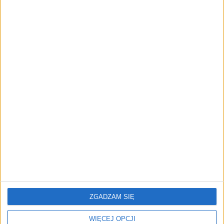
trenerach. Polski startup
TrainMaster.pro buduje dla nich
cyfrowe zaplecze do prowadzenia
biznesu
AKTUALNOŚCI
Trzęsienie ziemi w Google
DeepMind. Demis Hassabis oddaje
stery, a architekci Gemini zakładają
własny startup
REKLAMA
ZGADZAM SIĘ
WIĘCEJ OPCJI