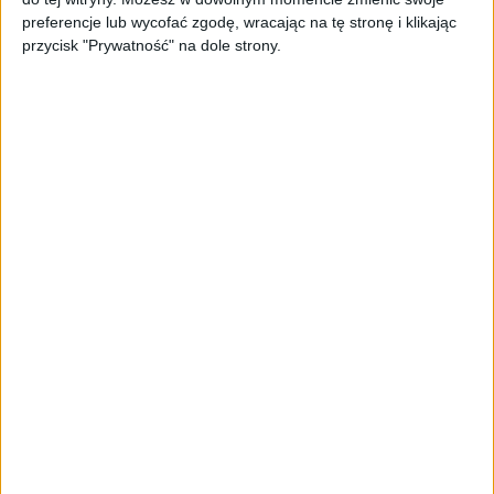
oferta dla biznesu – jak okiełznać
preferencje lub wycofać zgodę, wracając na tę stronę i klikając
chaos w e-commerce?
przycisk "Prywatność" na dole strony.
STARTUPY
Widzą tajne tunele i korozję przez
beton. Muotech stworzył
kosmiczne RTG, które nie
potrzebuje prądu
AKTUALNOŚCI
AI zamiast Google? Już niedługo
boty będą decydować, gdzie
zrobisz zakupy
AKTUALNOŚCI
Prawie 62 mld zł na inwestycje
przedsiębiorstw z leasingiem
NOWE TECHNOLOGIE
Rynek aplikacji fitness zapomniał o