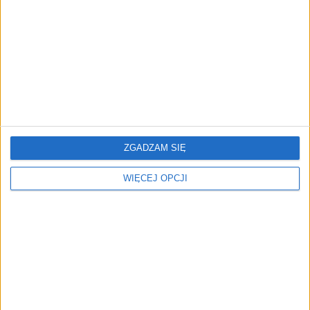
przedsiębiorstw z leasingiem
NOWE TECHNOLOGIE
Rynek aplikacji fitness zapomniał o
trenerach. Polski startup
TrainMaster.pro buduje dla nich
cyfrowe zaplecze do prowadzenia
biznesu
ZGADZAM SIĘ
WIĘCEJ OPCJI
REKLAMA