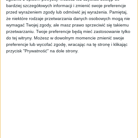
się namnażać
bardziej szczegółowych informacji i zmienić swoje preferencje
przed wyrażeniem zgody lub odmówić jej wyrażenia.
Pamiętaj,
że niektóre rodzaje przetwarzania danych osobowych mogą nie
AKTUALNOŚCI
ByteDance idzie po AI numer
wymagać Twojej zgody, ale masz prawo sprzeciwić się takiemu
jeden. Właściciel TikToka trenuje
przetwarzaniu. Twoje preferencje będą mieć zastosowanie tylko
model o nawet 10 bln parametrów
do tej witryny. Możesz w dowolnym momencie zmienić swoje
preferencje lub wycofać zgodę, wracając na tę stronę i klikając
przycisk "Prywatność" na dole strony.
AKTUALNOŚCI
„Nie rób tego!”. Co dziesiąty polski
przedsiębiorca szczerze odradza
pójście na swoje
AKTUALNOŚCI
Klaavi, czyli wyjątkowa klawiatura
ekranowa. Nowy projekt byłego
wiceministra
STARTUPY
Od pomysłu do gotowej strony
sprzedażowej w pięć minut. Rusza
PAGEnza – polski kreator landing