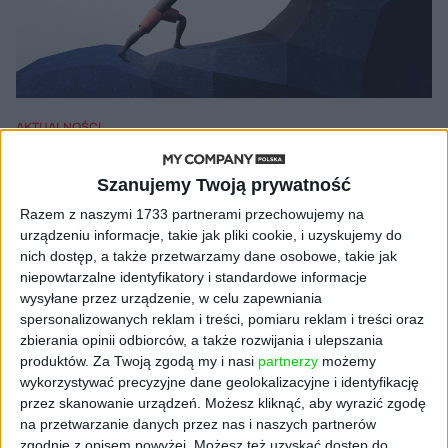
AKTUALNOŚCI
Nepotyzm. Dlaczego Polacy coraz
częściej szukają, co oznacza to
Szanujemy Twoją prywatność
słowo?
Razem z naszymi 1733 partnerami przechowujemy na
urządzeniu informacje, takie jak pliki cookie, i uzyskujemy do
Grzegorz Kubera
18.01.2022
nich dostęp, a także przetwarzamy dane osobowe, takie jak
niepowtarzalne identyfikatory i standardowe informacje
wysyłane przez urządzenie, w celu zapewniania
spersonalizowanych reklam i treści, pomiaru reklam i treści oraz
zbierania opinii odbiorców, a także rozwijania i ulepszania
NAJNOWSZE
produktów.
Za Twoją zgodą my i nasi
partnerzy
możemy
wykorzystywać precyzyjne dane geolokalizacyjne i identyfikację
AKTUALNOŚCI
przez skanowanie urządzeń. Możesz kliknąć, aby wyrazić zgodę
AI stworzyła wirusy, które nie
na przetwarzanie danych przez nas i naszych partnerów
istnieją w naturze. 16 z nich zaczęło
zgodnie z opisem powyżej. Możesz też uzyskać dostęp do