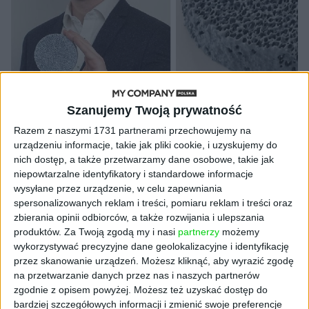
WYWIADY
Szanujemy Twoją prywatność
Adam Kądziela: "Polska to chłonny
Razem z naszymi 1731 partnerami przechowujemy na
rynek. Wykorzystajmy tę szansę"
urządzeniu informacje, takie jak pliki cookie, i uzyskujemy do
nich dostęp, a także przetwarzamy dane osobowe, takie jak
[WYWIAD]
niepowtarzalne identyfikatory i standardowe informacje
Kuba Dobroszek
10.08.2022
wysyłane przez urządzenie, w celu zapewniania
spersonalizowanych reklam i treści, pomiaru reklam i treści oraz
zbierania opinii odbiorców, a także rozwijania i ulepszania
produktów.
Za Twoją zgodą my i nasi
partnerzy
możemy
wykorzystywać precyzyjne dane geolokalizacyjne i identyfikację
przez skanowanie urządzeń. Możesz kliknąć, aby wyrazić zgodę
na przetwarzanie danych przez nas i naszych partnerów
zgodnie z opisem powyżej. Możesz też uzyskać dostęp do
bardziej szczegółowych informacji i zmienić swoje preferencje