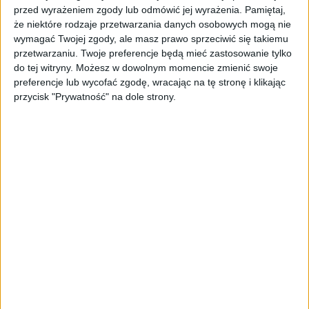
przed wyrażeniem zgody lub odmówić jej wyrażenia.
Pamiętaj,
że niektóre rodzaje przetwarzania danych osobowych mogą nie
wymagać Twojej zgody, ale masz prawo sprzeciwić się takiemu
przetwarzaniu. Twoje preferencje będą mieć zastosowanie tylko
do tej witryny. Możesz w dowolnym momencie zmienić swoje
preferencje lub wycofać zgodę, wracając na tę stronę i klikając
przycisk "Prywatność" na dole strony.
TYLKO U NAS
Nauka, biznes, państwo. Ranking
najlepszych polskich wynalazców
2022
Kuba Dobroszek
04.08.2022