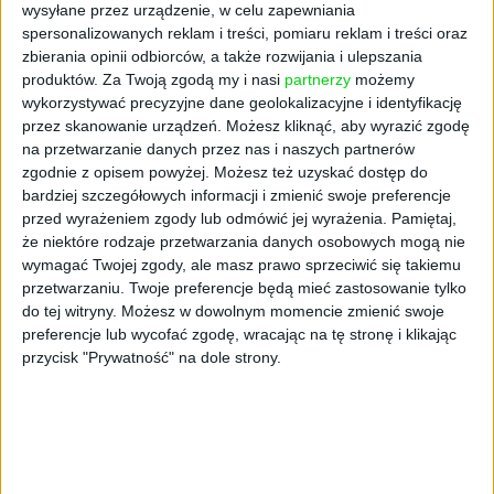
wysyłane przez urządzenie, w celu zapewniania
spersonalizowanych reklam i treści, pomiaru reklam i treści oraz
zbierania opinii odbiorców, a także rozwijania i ulepszania
produktów.
Za Twoją zgodą my i nasi
partnerzy
możemy
wykorzystywać precyzyjne dane geolokalizacyjne i identyfikację
przez skanowanie urządzeń. Możesz kliknąć, aby wyrazić zgodę
na przetwarzanie danych przez nas i naszych partnerów
zgodnie z opisem powyżej. Możesz też uzyskać dostęp do
bardziej szczegółowych informacji i zmienić swoje preferencje
STARTUPY
przed wyrażeniem zgody lub odmówić jej wyrażenia.
Pamiętaj,
Pretendent do tytułu jednorożca
że niektóre rodzaje przetwarzania danych osobowych mogą nie
inwestuje w startup Advocly. "Już
wymagać Twojej zgody, ale masz prawo sprzeciwić się takiemu
przetwarzaniu. Twoje preferencje będą mieć zastosowanie tylko
nam pomógł w krytycznych
do tej witryny. Możesz w dowolnym momencie zmienić swoje
sytuacjach"
preferencje lub wycofać zgodę, wracając na tę stronę i klikając
Katarzyna Krogulec
23.04.2025
przycisk "Prywatność" na dole strony.
NAJNOWSZE