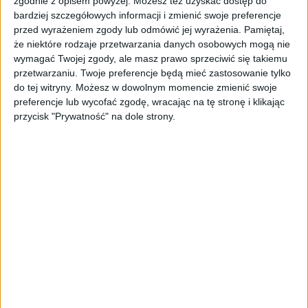
zgodnie z opisem powyżej. Możesz też uzyskać dostęp do
bardziej szczegółowych informacji i zmienić swoje preferencje
AKTUALNOŚCI
przed wyrażeniem zgody lub odmówić jej wyrażenia.
Pamiętaj,
„Nie rób tego!”. Co dziesiąty polski
że niektóre rodzaje przetwarzania danych osobowych mogą nie
przedsiębiorca szczerze odradza
wymagać Twojej zgody, ale masz prawo sprzeciwić się takiemu
pójście na swoje
przetwarzaniu. Twoje preferencje będą mieć zastosowanie tylko
do tej witryny. Możesz w dowolnym momencie zmienić swoje
AKTUALNOŚCI
preferencje lub wycofać zgodę, wracając na tę stronę i klikając
Klaavi, czyli wyjątkowa klawiatura
przycisk "Prywatność" na dole strony.
ekranowa. Nowy projekt byłego
wiceministra
STARTUPY
Od pomysłu do gotowej strony
sprzedażowej w pięć minut. Rusza
PAGEnza – polski kreator landing
page’y oparty na AI
AKTUALNOŚCI
Spójna komunikacja po zakupie i
oferta dla biznesu – jak okiełznać
chaos w e-commerce?