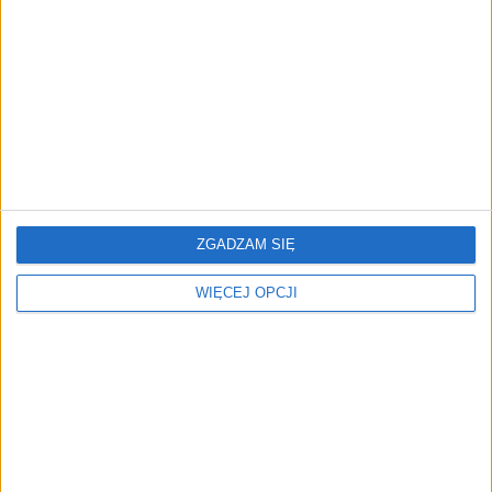
biznesu
AKTUALNOŚCI
Trzęsienie ziemi w Google
DeepMind. Demis Hassabis oddaje
stery, a architekci Gemini zakładają
własny startup
ZGADZAM SIĘ
WIĘCEJ OPCJI
REKLAMA