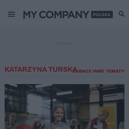
Menu główne
REKLAMA
KATARZYNA TURSKA
ZOBACZ INNE TEMATY