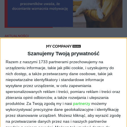
AKTUALNOŚCI
Benefity finansowe i żywieniowe
oraz… słowo dziękuję
Szanujemy Twoją prywatność
Materiał powstał we współpracy z partnerem
30.09.2022
Razem z naszymi 1733 partnerami przechowujemy na
urządzeniu informacje, takie jak pliki cookie, i uzyskujemy do
nich dostęp, a także przetwarzamy dane osobowe, takie jak
niepowtarzalne identyfikatory i standardowe informacje
wysyłane przez urządzenie, w celu zapewniania
NAJNOWSZE
spersonalizowanych reklam i treści, pomiaru reklam i treści oraz
zbierania opinii odbiorców, a także rozwijania i ulepszania
produktów.
Za Twoją zgodą my i nasi
partnerzy
możemy
AKTUALNOŚCI
wykorzystywać precyzyjne dane geolokalizacyjne i identyfikację
ByteDance idzie po AI numer
przez skanowanie urządzeń. Możesz kliknąć, aby wyrazić zgodę
jeden. Właściciel TikToka trenuje
model o nawet 10 bln parametrów
na przetwarzanie danych przez nas i naszych partnerów