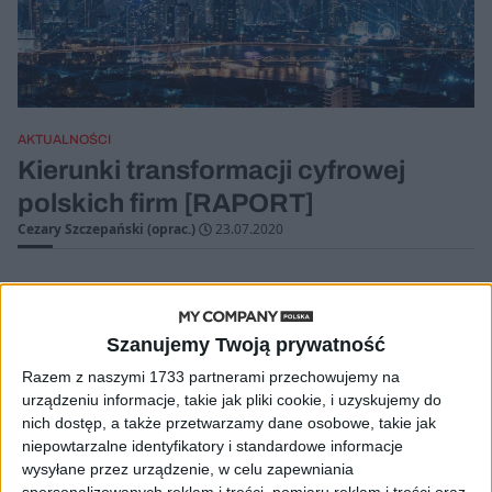
AKTUALNOŚCI
Kierunki transformacji cyfrowej
polskich firm [RAPORT]
Cezary Szczepański (oprac.)
23.07.2020
Szanujemy Twoją prywatność
Razem z naszymi 1733 partnerami przechowujemy na
urządzeniu informacje, takie jak pliki cookie, i uzyskujemy do
nich dostęp, a także przetwarzamy dane osobowe, takie jak
niepowtarzalne identyfikatory i standardowe informacje
wysyłane przez urządzenie, w celu zapewniania
spersonalizowanych reklam i treści, pomiaru reklam i treści oraz