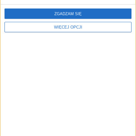
biznesu
ZGADZAM SIĘ
AKTUALNOŚCI
Trzęsienie ziemi w Google
WIĘCEJ OPCJI
DeepMind. Demis Hassabis oddaje
stery, a architekci Gemini zakładają
własny startup
REKLAMA