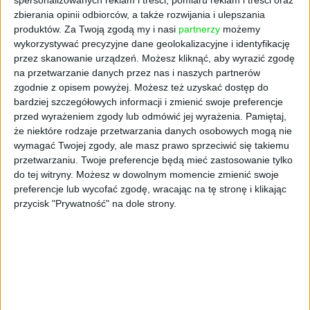
zbierania opinii odbiorców, a także rozwijania i ulepszania
produktów.
Za Twoją zgodą my i nasi
partnerzy
możemy
wykorzystywać precyzyjne dane geolokalizacyjne i identyfikację
przez skanowanie urządzeń. Możesz kliknąć, aby wyrazić zgodę
na przetwarzanie danych przez nas i naszych partnerów
AKTUALNOŚCI
zgodnie z opisem powyżej. Możesz też uzyskać dostęp do
Mocny wzrost sprzedaży tzw.
bardziej szczegółowych informacji i zmienić swoje preferencje
przed wyrażeniem zgody lub odmówić jej wyrażenia.
Pamiętaj,
urządzeń ubieralnych
że niektóre rodzaje przetwarzania danych osobowych mogą nie
Robert Mierwiński (oprac.)
21.07.2020
wymagać Twojej zgody, ale masz prawo sprzeciwić się takiemu
przetwarzaniu. Twoje preferencje będą mieć zastosowanie tylko
do tej witryny. Możesz w dowolnym momencie zmienić swoje
preferencje lub wycofać zgodę, wracając na tę stronę i klikając
przycisk "Prywatność" na dole strony.
NAJNOWSZE
AKTUALNOŚCI
ByteDance idzie po AI numer
jeden. Właściciel TikToka trenuje
model o nawet 10 bln parametrów